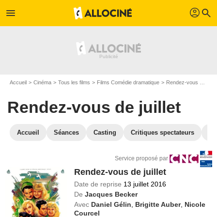
profil
menu
search
Accueil
Cinéma
Tous les films
Films Comédie dramatique
Rendez-vous de juillet
Rendez-vous de juillet
Accueil
Séances
Casting
Critiques spectateurs
St
Service proposé par
Rendez-vous de juillet
Date de reprise
13 juillet 2016
De
Jacques Becker
Avec
Daniel Gélin
,
Brigitte Auber
,
Nicole
Courcel