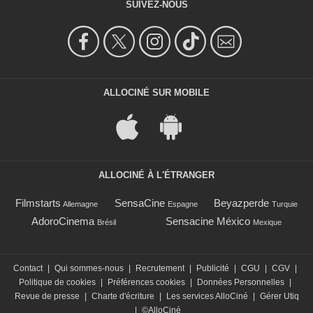
SUIVEZ-NOUS
ALLOCINÉ SUR MOBILE
ALLOCINÉ À L'ÉTRANGER
Filmstarts
SensaCine
Beyazperde
Allemagne
Espagne
Turquie
AdoroCinema
Sensacine México
Brésil
Mexique
Contact
|
Qui sommes-nous
|
Recrutement
|
Publicité
|
CGU
|
CGV
|
Politique de cookies
|
Préférences cookies
|
Données Personnelles
|
Revue de presse
|
Charte d'écriture
|
Les services AlloCiné
|
Gérer Utiq
|
©AlloCiné