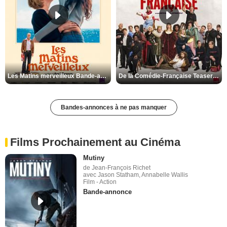
Les Matins merveilleux Bande-annonce VF
De la Comédie-Française Teaser VF
Bandes-annonces à ne pas manquer
Films Prochainement au Cinéma
Mutiny
de Jean-François Richet
avec Jason Statham, Annabelle Wallis
Film - Action
Bande-annonce