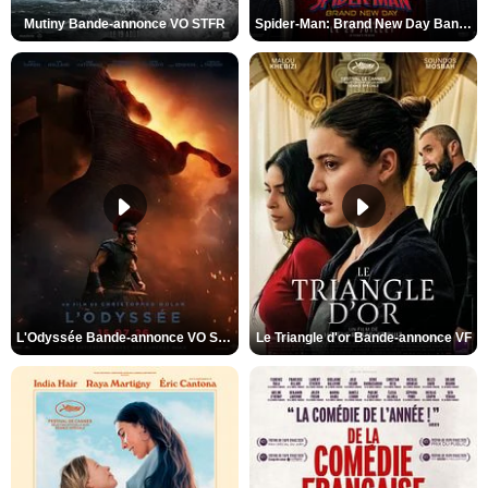
Mutiny Bande-annonce VO STFR
Spider-Man: Brand New Day Bande-annonce VO STFR
L'Odyssée Bande-annonce VO STFR
Le Triangle d'or Bande-annonce VF