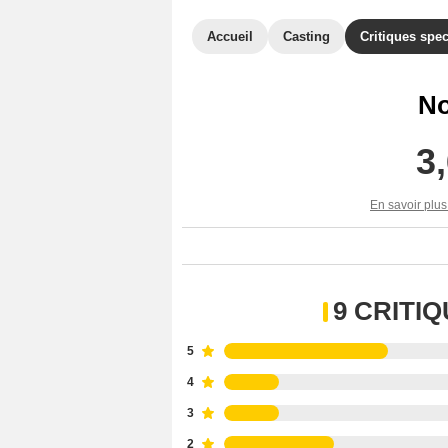
Accueil
Casting
Critiques spec
No
3
En savoir plus
9 CRITI
5
4
3
2