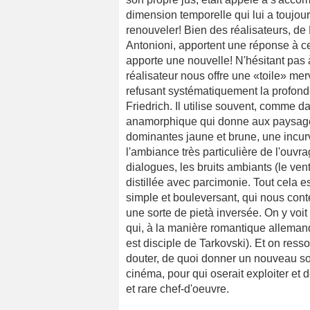
dimension temporelle qui lui a toujours 
renouveler! Bien des réalisateurs, d
Antonioni, apportent une réponse à ce
apporte une nouvelle! N'hésitant pas 
réalisateur nous offre une «toile» mer
refusant systématiquement la profond
Friedrich. Il utilise souvent, comme d
anamorphique qui donne aux paysages
dominantes jaune et brune, une incurv
l'ambiance très particulière de l'ouvr
dialogues, les bruits ambiants (le vent
distillée avec parcimonie. Tout cela e
simple et bouleversant, qui nous conte
une sorte de pietà inversée. On y vo
qui, à la manière romantique alleman
est disciple de Tarkovski). Et on ress
douter, de quoi donner un nouveau sou
cinéma, pour qui oserait exploiter et 
et rare chef-d'oeuvre.