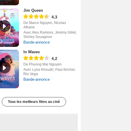
Jim Queen
4,3
De Marco Nguyen, Nicolas
Athane
Avec Alex Ramires, Jérémy Gillet,
Shirley Souagnon
Bande-annonce
In Waves
4,2
De Phuong Mai Nguyen
Avec Lyna Khoudri, Paul Kircher,
Rio Vega
Bande-annonce
Tous les meilleurs films au ciné