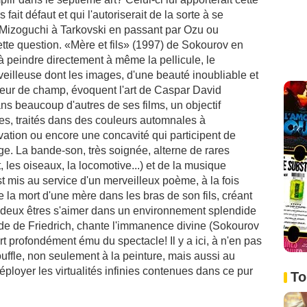
fait défaut et qui l'autoriserait de la sorte à se
e Mizoguchi à Tarkovski en passant par Ozu ou
tte question. «Mère et fils» (1997) de Sokourov en
à peindre directement à même la pellicule, le
veilleuse dont les images, d'une beauté inoubliable et
eur de champ, évoquent l'art de Caspar David
ans beaucoup d'autres de ses films, un objectif
, traités dans des couleurs automnales à
ation ou encore une concavité qui participent de
age. La bande-son, très soignée, alterne de rares
, les oiseaux, la locomotive...) et de la musique
st mis au service d'un merveilleux poème, à la fois
 la mort d'une mère dans les bras de son fils, créant
it deux êtres s'aimer dans un environnement splendide
de de Friedrich, chante l'immanence divine (Sokourov
ort profondément ému du spectacle! Il y a ici, à n'en pas
ffle, non seulement à la peinture, mais aussi au
déployer les virtualités infinies contenues dans ce pur
To