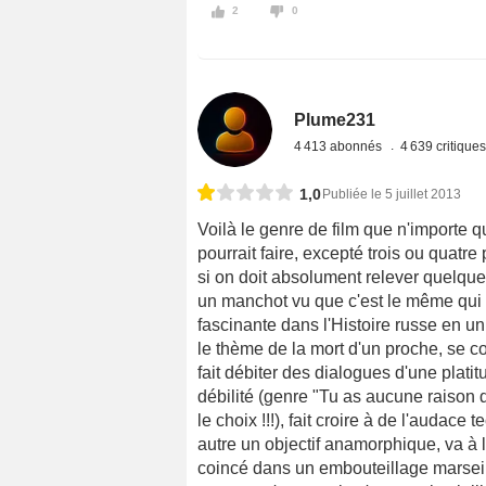
2
0
Plume231
4 413 abonnés
4 639 critique
1,0
Publiée le 5 juillet 2013
Voilà le genre de film que n'importe
pourrait faire, excepté trois ou quat
si on doit absolument relever quelque c
un manchot vu que c'est le même qui r
fascinante dans l'Histoire russe en 
le thème de la mort d'un proche, se co
fait débiter des dialogues d'une plat
débilité (genre "Tu as aucune raison d
le choix !!!), fait croire à de l'audace
autre un objectif anamorphique, va à 
coincé dans un embouteillage marseillai