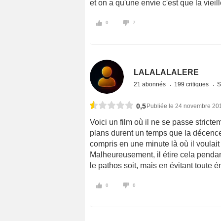
et on a qu'une envie c'est que la vieil
0
7
LALALALALERE
21 abonnés
199 critiques
S
0,5
Publiée le 24 novembre 20
Voici un film où il ne se passe stricte
plans durent un temps que la décence 
compris en une minute là où il voulait e
Malheureusement, il étire cela pendant
le pathos soit, mais en évitant toute ém
0
0