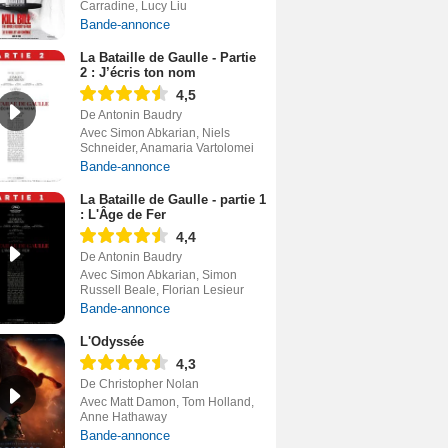
Carradine, Lucy Liu
Bande-annonce
La Bataille de Gaulle - Partie
2 : J’écris ton nom
4,5
De Antonin Baudry
Avec Simon Abkarian, Niels
Schneider, Anamaria Vartolomei
Bande-annonce
La Bataille de Gaulle - partie 1
: L'Âge de Fer
4,4
De Antonin Baudry
Avec Simon Abkarian, Simon
Russell Beale, Florian Lesieur
Bande-annonce
L'Odyssée
4,3
De Christopher Nolan
Avec Matt Damon, Tom Holland,
Anne Hathaway
Bande-annonce