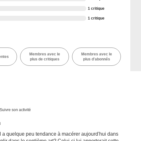
1 critique
1 critique
Membres avec le
Membres avec le
entes
plus de critiques
plus d'abonnés
Suivre son activité
8
quel a quelque peu tendance à macérer aujourd'hui dans
lir dans le septième art? Celui-ci lui apporterait cette