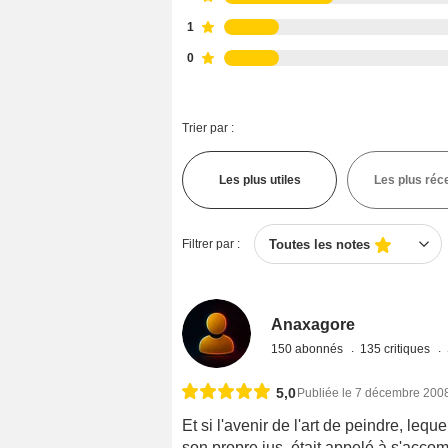
1
0
Trier par :
Les plus utiles
Les plus réc
Filtrer par :
Toutes les notes
Anaxagore
150 abonnés
135 critiques
5,0
Publiée le 7 décembre 200
Et si l'avenir de l'art de peindre, le
son propre jus, était appelé à s'accomp