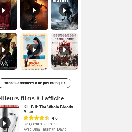
Le Triangle d'or Bande-annonce VF
Les Matins merveilleux Bande-annonce VF
De la Comédie-Française Teaser VF
Bandes-annonces à ne pas manquer
illeurs films à l'affiche
Kill Bill: The Whole Bloody
Affair
4,6
De Quentin Tarantino
Avec Uma Thurman, David