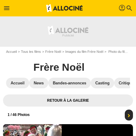
profil
menu
search
Accueil
Tous les films
Frère Noël
Images du film Frère Noël
Photo du film Frère Noël - Photo 1
Frère Noël
Accueil
News
Bandes-annonces
Casting
Critiques
RETOUR À LA GALERIE
1
/ 46 Photos