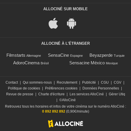
ALLOCINÉ SUR MOBILE
ALLOCINÉ À L'ÉTRANGER
Filmstarts
SensaCine
Beyazperde
Allemagne
Espagne
Turquie
AdoroCinema
Sensacine México
Brésil
Mexique
Contact
|
Qui sommes-nous
|
Recrutement
|
Publicité
|
CGU
|
CGV
|
Politique de cookies
|
Préférences cookies
|
Données Personnelles
|
Revue de presse
|
Charte d'écriture
|
Les services AlloCiné
|
Gérer Utiq
|
©AlloCiné
Retrouvez tous les horaires et infos de votre cinéma sur le numéro AlloCiné :
0 892 892 892
(0,90€/minute)