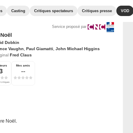
es
Casting
Critiques spectateurs
Critiques presse
VOD
Service proposé par
 Noël
id Dobkin
ince Vaughn
,
Paul Giamatti
,
John Michael Higgins
iginal
Fred Claus
teurs
Mes amis
3
--
 critiques
re Noël.