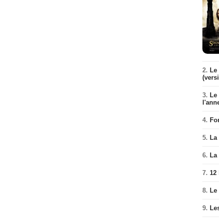
2.
Le 
(vers
3.
Le
l'ann
4.
Fo
5.
La 
6.
La 
7.
12
8.
Le
9.
Le