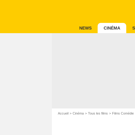
NEWS
CINÉMA
S
Accueil
Cinéma
Tous les films
Films Comédie