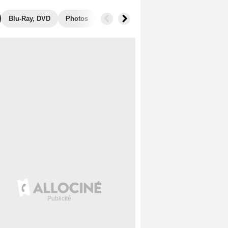
Blu-Ray, DVD
Photos
Secrets de tournage
Box Office