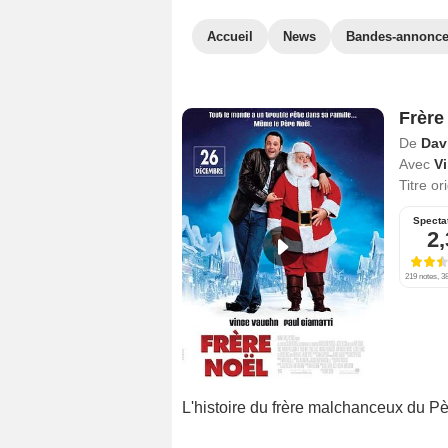
Accueil
News
Bandes-annonc
Frère
De
Dav
Avec
V
Titre or
Specta
2,
219 notes, 38
L'histoire du frère malchanceux du Pè