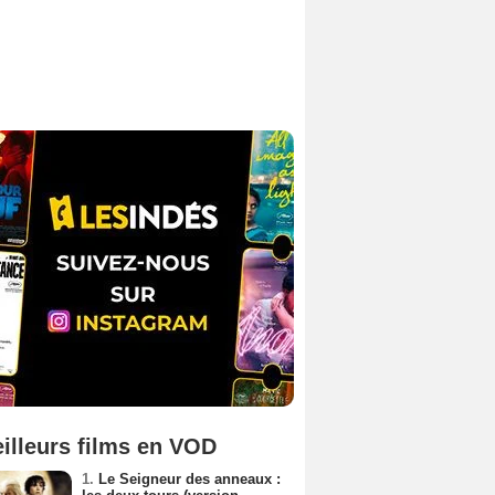
illeurs films en VOD
1.
Le Seigneur des anneaux :