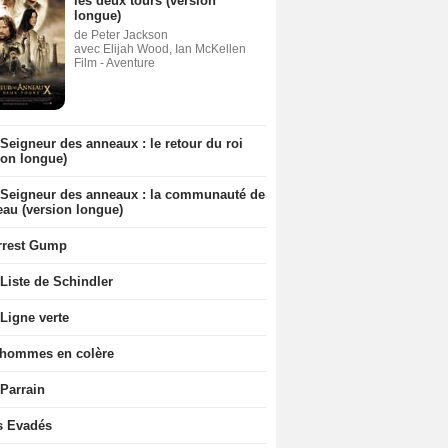
les deux tours (version
longue)
de Peter Jackson
avec Elijah Wood, Ian McKellen
Film - Aventure
Seigneur des anneaux : le retour du roi
ion longue)
 Seigneur des anneaux : la communauté de
eau (version longue)
rrest Gump
Liste de Schindler
Ligne verte
 hommes en colère
 Parrain
s Evadés