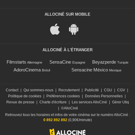
ALLOCINÉ SUR MOBILE
ALLOCINÉ À L'ÉTRANGER
Filmstarts
SensaCine
Beyazperde
Allemagne
Espagne
Turquie
AdoroCinema
Sensacine México
Brésil
Mexique
Contact
|
Qui sommes-nous
|
Recrutement
|
Publicité
|
CGU
|
CGV
|
Politique de cookies
|
Préférences cookies
|
Données Personnelles
|
Revue de presse
|
Charte d'écriture
|
Les services AlloCiné
|
Gérer Utiq
|
©AlloCiné
Retrouvez tous les horaires et infos de votre cinéma sur le numéro AlloCiné :
0 892 892 892
(0,90€/minute)