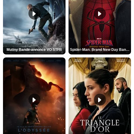
Mutiny Bande-annonce VO STFR
Spider-Man: Brand New Day Bande-annonce VO STFR