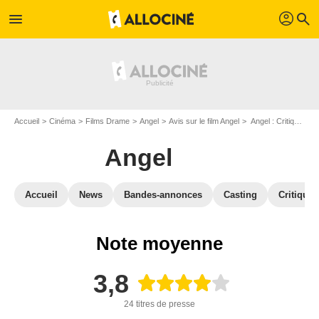
profil
menu
search
Accueil
Cinéma
Films Drame
Angel
Avis sur le film Angel
Angel : Critique presse
Angel
Accueil
News
Bandes-annonces
Casting
Critiques
Note moyenne
3,8
24 titres de presse