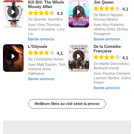
Kill Bill: The Whole
Jim Queen
Bloody Affair
4,1
4,3
De Marco Nguyen,
De Quentin Tarantino
Nicolas Athane
Avec Uma Thurman,
Avec Alex Ramires,
David Carradine, Lucy
Jérémy Gillet, Shirley
Liu
Souagnon
Bande-annonce
Bande-annonce
L'Odyssée
De la Comédie-
Française
4,1
4,1
De Christopher Nolan
De Martin Darondeau,
Avec Matt Damon, Tom
Bertrand Usclat
Holland, Anne
Hathaway
Avec Pauline Clément,
Laurent Stocker, Julien
Bande-annonce
Frison
Bande-annonce
Meilleurs films au ciné selon la presse