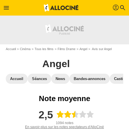
profil
menu
search
Accueil
Cinéma
Tous les films
Films Drame
Angel
Avis sur Angel
Angel
Accueil
Séances
News
Bandes-annonces
Casting
Note moyenne
2,5
1094 notes
En savoir plus sur les notes spectateurs d'AlloCiné