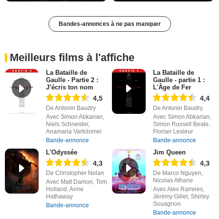
Bandes-annonces à ne pas manquer
Meilleurs films à l'affiche
La Bataille de
La Bataille de
Gaulle - Partie 2 :
Gaulle - partie 1 :
J’écris ton nom
L'Âge de Fer
4,5
4,4
De Antonin Baudry
De Antonin Baudry
Avec Simon Abkarian,
Avec Simon Abkarian,
Niels Schneider,
Simon Russell Beale,
Anamaria Vartolomei
Florian Lesieur
Bande-annonce
Bande-annonce
L'Odyssée
Jim Queen
4,3
4,3
De Christopher Nolan
De Marco Nguyen,
Nicolas Athane
Avec Matt Damon, Tom
Holland, Anne
Avec Alex Ramires,
Hathaway
Jérémy Gillet, Shirley
Souagnon
Bande-annonce
Bande-annonce