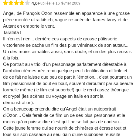
4,0
Publiée le 16 février 2009
Angel, de François Ozon ressemble en apparence à une grosse
pièce montée ultra kitsch, vague resucée de James Ivory et de
Autant en emporte le vent.
Taratata !
Il n'en est rien... derrière ces aspects de grosse pâtisserie
victorienne se cache un film des plus vénéneux de son auteur...
Un des moins aimables aussi, sans doute, et un des plus réussis
à la fois.
Ce portrait au vitriol d'un personnage parfaitement détestable à
l'ambition démesurée rend quelque peu l'identification difficile et
de ce fait ne laisse que peu de part à l'émotion... c'est pourtant un
film passionnant de bout en bout, souvent déroutant par sa beauté
formelle même (le film est superbe!) qui le rend assez théorique
et crypté (les scènes du voyage en Italie en sont la
démonstration).
On a beaucoup entendu dire qu'Angel était un autoportrait
d'Ozon... Cela ferait de ce film un de ses plus personnels et le
moins qu'on puisse dire c'est qu'il ne se fait pas de cadeau...
Cette jeune femme qui se nourrit de chimères et écrase tout et
tous sur son passage au seul gain d'une supposée réussite