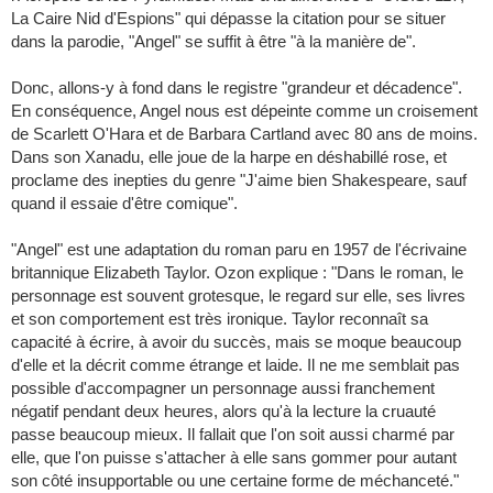
La Caire Nid d'Espions" qui dépasse la citation pour se situer
dans la parodie, "Angel" se suffit à être "à la manière de".
Donc, allons-y à fond dans le registre "grandeur et décadence".
En conséquence, Angel nous est dépeinte comme un croisement
de Scarlett O'Hara et de Barbara Cartland avec 80 ans de moins.
Dans son Xanadu, elle joue de la harpe en déshabillé rose, et
proclame des inepties du genre "J'aime bien Shakespeare, sauf
quand il essaie d'être comique".
"Angel" est une adaptation du roman paru en 1957 de l'écrivaine
britannique Elizabeth Taylor. Ozon explique : "Dans le roman, le
personnage est souvent grotesque, le regard sur elle, ses livres
et son comportement est très ironique. Taylor reconnaît sa
capacité à écrire, à avoir du succès, mais se moque beaucoup
d'elle et la décrit comme étrange et laide. Il ne me semblait pas
possible d'accompagner un personnage aussi franchement
négatif pendant deux heures, alors qu'à la lecture la cruauté
passe beaucoup mieux. Il fallait que l'on soit aussi charmé par
elle, que l'on puisse s'attacher à elle sans gommer pour autant
son côté insupportable ou une certaine forme de méchanceté."