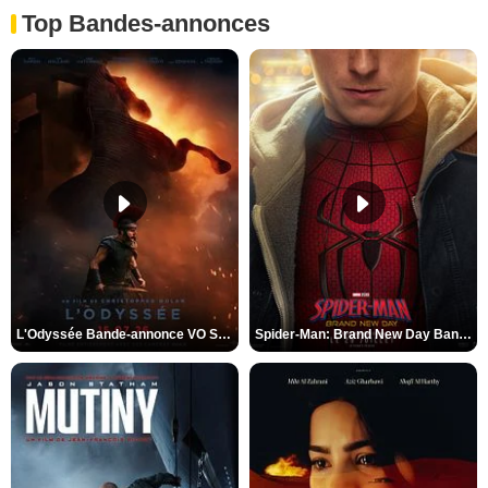
Top Bandes-annonces
L'Odyssée Bande-annonce VO STFR
Spider-Man: Brand New Day Bande-annonce VO STFR