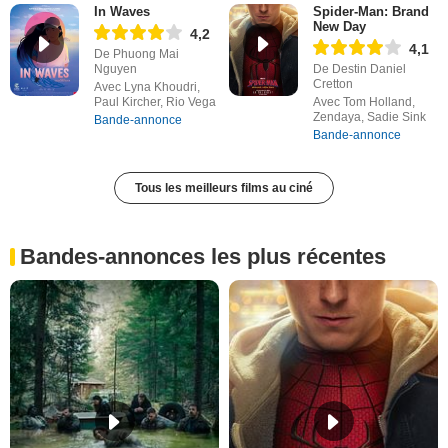
In Waves
Spider-Man: Brand
New Day
4,2
4,1
De Phuong Mai
Nguyen
De Destin Daniel
Cretton
Avec Lyna Khoudri,
Paul Kircher, Rio Vega
Avec Tom Holland,
Zendaya, Sadie Sink
Bande-annonce
Bande-annonce
Tous les meilleurs films au ciné
Bandes-annonces les plus récentes