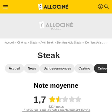
profil
menu
search
Accueil
Cinéma
Steak
Avis Steak
Derniers Avis Steak
Derniers Avis : Steak - Page 23
Steak
Accueil
News
Bandes-annonces
Casting
Critiques
Note moyenne
1,7
5214 notes
En savoir plus sur les notes spectateurs d'AlloCiné