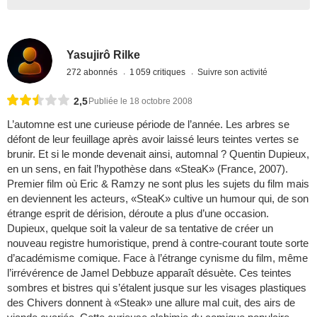
Yasujirô Rilke
272 abonnés
1 059 critiques
Suivre son activité
2,5
Publiée le 18 octobre 2008
L’automne est une curieuse période de l’année. Les arbres se
défont de leur feuillage après avoir laissé leurs teintes vertes se
brunir. Et si le monde devenait ainsi, automnal ? Quentin Dupieux,
en un sens, en fait l’hypothèse dans «SteaK» (France, 2007).
Premier film où Eric & Ramzy ne sont plus les sujets du film mais
en deviennent les acteurs, «SteaK» cultive un humour qui, de son
étrange esprit de dérision, déroute a plus d’une occasion.
Dupieux, quelque soit la valeur de sa tentative de créer un
nouveau registre humoristique, prend à contre-courant toute sorte
d’académisme comique. Face à l’étrange cynisme du film, même
l’irrévérence de Jamel Debbuze apparaît désuète. Ces teintes
sombres et bistres qui s’étalent jusque sur les visages plastiques
des Chivers donnent à «Steak» une allure mal cuit, des airs de