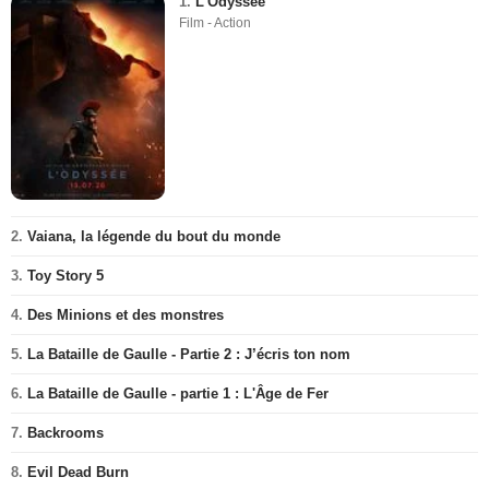
1.
L'Odyssée
Film - Action
2.
Vaiana, la légende du bout du monde
3.
Toy Story 5
4.
Des Minions et des monstres
5.
La Bataille de Gaulle - Partie 2 : J’écris ton nom
6.
La Bataille de Gaulle - partie 1 : L'Âge de Fer
7.
Backrooms
8.
Evil Dead Burn