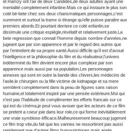
et Ramzy ont l'air de deux Candides,de deux adultes ayant une
mentalité completement infantine.Mais ce qui instaure le plus son
coté bé-bete chez ses deux charismatiques personnages,c'est
surement et surtout la trame si étrange qu'elle puisse paraitre aux
premiers abords.Et pourtant derriere ce coté enfantin,se
dissimule une critique espiègle,révélatif et relativement juste.La
bete regression que connait l'homme depuis nombre d'années,ne
jugeant que par son apparence et par le regard des autres que
par l'entretient de sa propre santé.Aussi difficile qu'il est d'avoué
l'intelligence et la philosophie du film et du réalisateur,l'univers
indéterminé du film devient encore plus complexe par son
apparence mais aussi par sa population.Les personnages
annexes qui sont en outre la bande des chivers,les médecins de
l'asile,le chirurgien ou la fille victime de kidnapage et sa mere
semblent completement dans la peau de figures sans raison
humaine,et totalement inspiré par une pensée extérieure.Moi qui
n'est pas l'habitude de complimenter les efforts francais sur ce
qui est du cinéma,je peut vous avouer que les acteurs de ce film
se pretent a coeur joie dans leur role,ce qui forme inévitablement
une vraie symbiose éfficace.Malheuresement beaucoup jugeront
ce film trop vite,du fait que les vannes ne ressortiront pas aussi
rapidement que d'autres films humouristiques,mais aprés