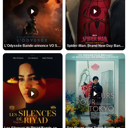
L'Odyssée Bande-annonce VO STFR
Spider-Man: Brand New Day Bande-annonce VO STFR