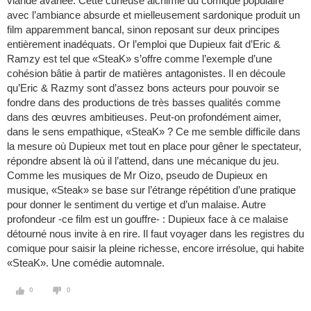
viande avariée. Cette curieuse alchimie du comique populaire
avec l’ambiance absurde et mielleusement sardonique produit un
film apparemment bancal, sinon reposant sur deux principes
entièrement inadéquats. Or l’emploi que Dupieux fait d’Eric &
Ramzy est tel que «SteaK» s’offre comme l’exemple d’une
cohésion bâtie à partir de matières antagonistes. Il en découle
qu’Eric & Razmy sont d’assez bons acteurs pour pouvoir se
fondre dans des productions de très basses qualités comme
dans des œuvres ambitieuses. Peut-on profondément aimer,
dans le sens empathique, «SteaK» ? Ce me semble difficile dans
la mesure où Dupieux met tout en place pour gêner le spectateur,
répondre absent là où il l’attend, dans une mécanique du jeu.
Comme les musiques de Mr Oizo, pseudo de Dupieux en
musique, «Steak» se base sur l’étrange répétition d’une pratique
pour donner le sentiment du vertige et d’un malaise. Autre
profondeur -ce film est un gouffre- : Dupieux face à ce malaise
détourné nous invite à en rire. Il faut voyager dans les registres du
comique pour saisir la pleine richesse, encore irrésolue, qui habite
«SteaK». Une comédie automnale.
0
0