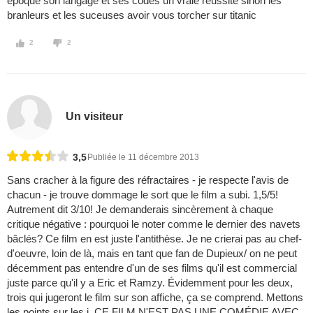
époque son langage et ses codes un vraie réussite sinon les
branleurs et les suceuses avoir vous torcher sur titanic
2
2
Un visiteur
3,5
Publiée le 11 décembre 2013
Sans cracher à la figure des réfractaires - je respecte l'avis de
chacun - je trouve dommage le sort que le film a subi. 1,5/5!
Autrement dit 3/10! Je demanderais sincèrement à chaque
critique négative : pourquoi le noter comme le dernier des navets
bâclés? Ce film en est juste l'antithèse. Je ne crierai pas au chef-
d'oeuvre, loin de là, mais en tant que fan de Dupieux/ on ne peut
décemment pas entendre d'un de ses films qu'il est commercial
juste parce qu'il y a Eric et Ramzy. Évidemment pour les deux,
trois qui jugeront le film sur son affiche, ça se comprend. Mettons
les points sur les i. CE FILM N'EST PAS UNE COMÉDIE AVEC