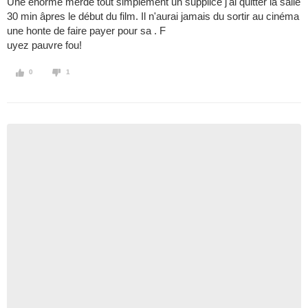
Une énorme merde tout simplement un supplice j'ai quitter la salle
30 min âpres le début du film. Il n'aurai jamais du sortir au cinéma
une honte de faire payer pour sa . F
uyez pauvre fou!
0
1