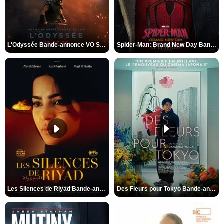
L'Odyssée Bande-annonce VO STFR
Spider-Man: Brand New Day Bande-annonce VO STFR
Les Silences de Riyad Bande-annonce VO STFR
Des Fleurs pour Tokyo Bande-annonce VO STFR