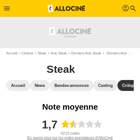
profil
menu
search
Accueil
Cinéma
Steak
Avis Steak
Derniers Avis Steak
Derniers Avis : Steak - Page 9
Steak
Accueil
News
Bandes-annonces
Casting
Critiques
Note moyenne
1,7
5215 notes
En savoir plus sur les notes spectateurs d'AlloCiné