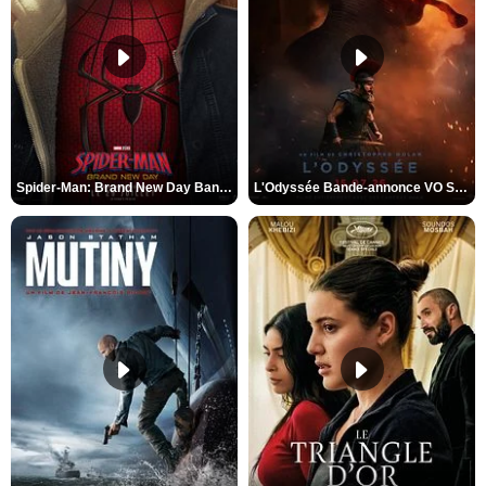
Spider-Man: Brand New Day Bande-annonce VO STFR
L'Odyssée Bande-annonce VO STFR