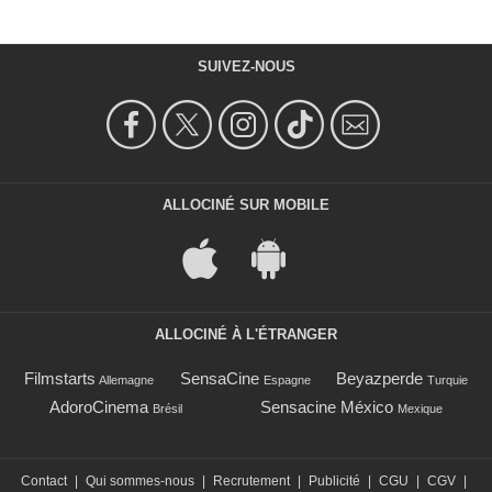
SUIVEZ-NOUS
ALLOCINÉ SUR MOBILE
ALLOCINÉ À L'ÉTRANGER
Filmstarts
SensaCine
Beyazperde
Allemagne
Espagne
Turquie
AdoroCinema
Sensacine México
Brésil
Mexique
Contact
|
Qui sommes-nous
|
Recrutement
|
Publicité
|
CGU
|
CGV
|