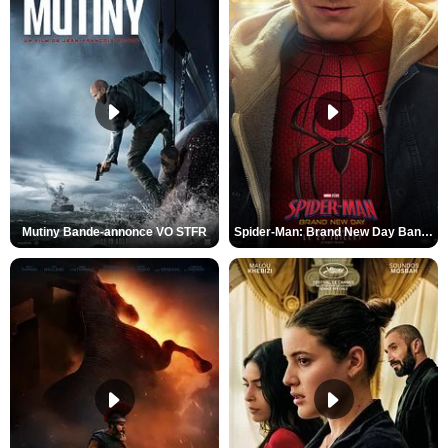
Mutiny Bande-annonce VO STFR
Spider-Man: Brand New Day Bande-annonce VO STFR