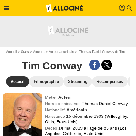
profil
menu
search
Accueil
Stars
Acteurs
Acteur américain
Thomas Daniel Conway dit Tim Conway
Tim Conway
Accueil
Filmographie
Streaming
Récompenses
V
Métier
Acteur
Nom de naissance
Thomas Daniel Conway
Nationalité
Américain
Naissance
15 décembre 1933
(Willoughby,
Ohio, Etats-Unis)
Décès
14 mai 2019
à l'age de 85 ans (Los
Angeles, Californie, Etats-Unis)