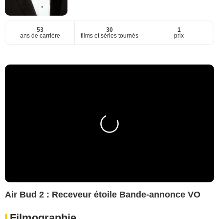
53
30
1
ans de carrière
films et séries tournés
prix
Air Bud 2 : Receveur étoile Bande-annonce VO
Filmographie