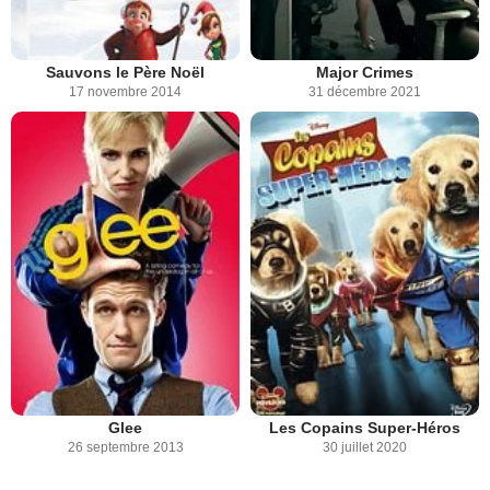
Sauvons le Père Noël
Major Crimes
17 novembre 2014
31 décembre 2021
Glee
Les Copains Super-Héros
26 septembre 2013
30 juillet 2020