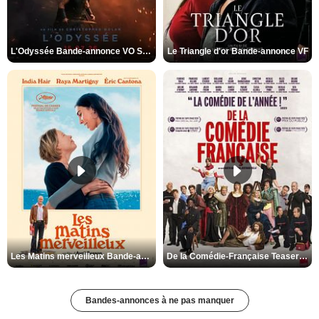
L'Odyssée Bande-annonce VO STFR
Le Triangle d'or Bande-annonce VF
Les Matins merveilleux Bande-annonce VF
De la Comédie-Française Teaser VF
Bandes-annonces à ne pas manquer