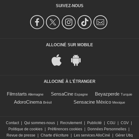
SUIVEZ-NOUS
ALLOCINÉ SUR MOBILE
ALLOCINÉ À L'ÉTRANGER
Filmstarts
SensaCine
Beyazperde
Allemagne
Espagne
Turquie
AdoroCinema
Sensacine México
Brésil
Mexique
Contact
|
Qui sommes-nous
|
Recrutement
|
Publicité
|
CGU
|
CGV
|
Politique de cookies
|
Préférences cookies
|
Données Personnelles
|
Revue de presse
|
Charte d'écriture
|
Les services AlloCiné
|
Gérer Utiq