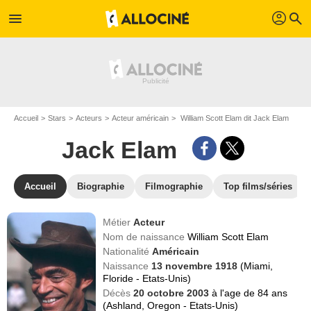
profil
menu
search
Accueil
Stars
Acteurs
Acteur américain
William Scott Elam dit Jack Elam
Jack Elam
Accueil
Biographie
Filmographie
Top films/séries
Métier
Acteur
Nom de naissance
William Scott Elam
Nationalité
Américain
Naissance
13 novembre 1918
(Miami,
Floride - Etats-Unis)
Décès
20 octobre 2003
à l'age de 84 ans
(Ashland, Oregon - Etats-Unis)