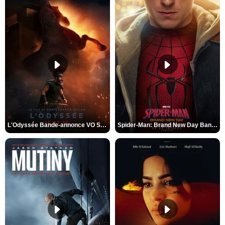
L'Odyssée Bande-annonce VO STFR
Spider-Man: Brand New Day Bande-annonce VO STFR