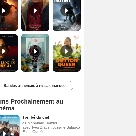
Les Silences de Riyad Bande-annonce VO STFR
Des Fleurs pour Tokyo Bande-annonce VO STFR
Cotton Queen Bande-annonce VO STFR
Bandes-annonces à ne pas manquer
lms Prochainement au
néma
Tombé du ciel
de Mohamed Hamidi
avec Ilyes Djadel, Josiane Balasko
Film - Comédie