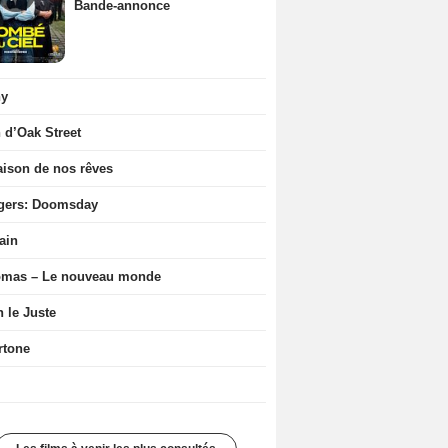
Bande-annonce
ny
n d’Oak Street
ison de nos rêves
gers: Doomsday
ain
ômas – Le nouveau monde
n le Juste
rtone