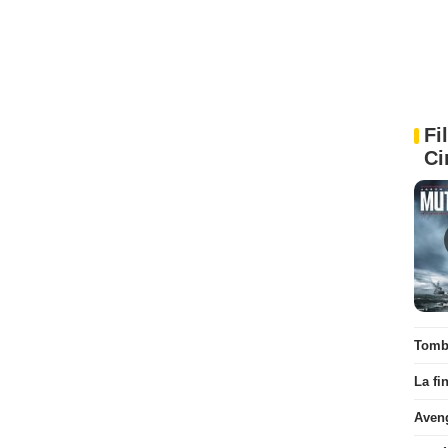
Fi
Ci
Tombé
La fi
Aven