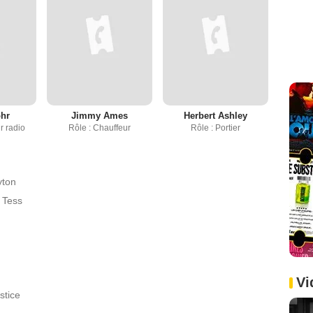
ohr
Jimmy Ames
Herbert Ashley
r radio
Rôle : Chauffeur
Rôle : Portier
yton
e Tess
Vi
stice