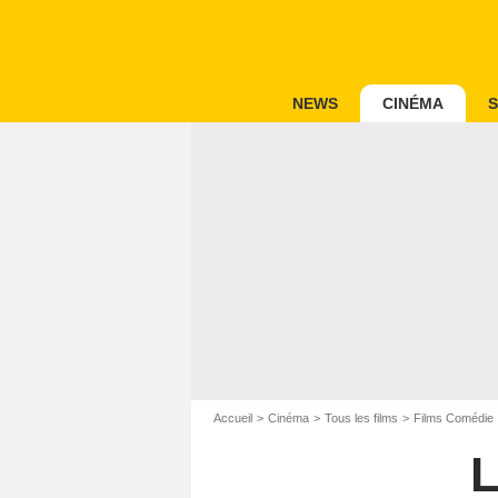
NEWS
CINÉMA
S
Accueil
Cinéma
Tous les films
Films Comédie
L