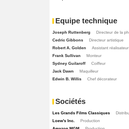
Equipe technique
Joseph Ruttenberg
Directeur de la p
Cedric Gibbons
Directeur artistique
Robert A. Golden
Assistant réalisateur
Frank Sullivan
Monteur
Sydney Guilaroff
Coiffeur
Jack Dawn
Maquilleur
Edwin B. Willis
Chef décorateur
Sociétés
Les Grands Films Classiques
Distrib
Loew's Inc.
Production
Amazon MGM
Production