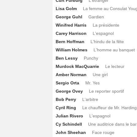
Curt Furburg
L'étranger
Lisa Golm
La femme au Consulat You
George Guhl
Gardien
Winifred Harris
La présidente
Carey Harrison
L'espagnol
Bern Hoffman
L'hindu de la fête
William Holmes
L'homme au banquet
Ben Lessy
Punchy
Murdock MacQuarrie
Le lecteur
Amber Norman
Une girl
Sergio Orta
Mr. Yes
George Ovey
Le reporter sportif
Bob Perry
L'arbitre
Cyril Ring
Le chauffeur de Mr. Harding
Julian Rivero
L'espagnol
Cy Schindell
Une auditrice dans le bar
John Sheehan
Face rouge