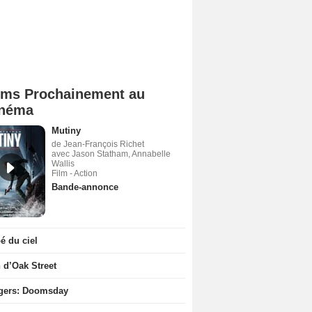
lms Prochainement au
néma
Mutiny
de Jean-François Richet
avec Jason Statham, Annabelle
Wallis
Film - Action
Bande-annonce
 du ciel
n d’Oak Street
gers: Doomsday