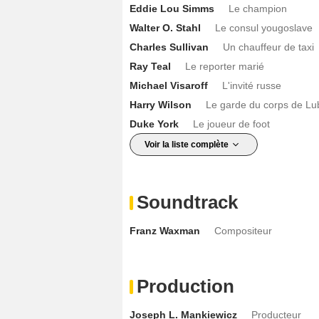
Eddie Lou Simms
Le champion
Walter O. Stahl
Le consul yougoslave
Charles Sullivan
Un chauffeur de taxi
Ray Teal
Le reporter marié
Michael Visaroff
L'invité russe
Harry Wilson
Le garde du corps de L
Duke York
Le joueur de foot
Voir la liste complète
Soundtrack
Franz Waxman
Compositeur
Production
Joseph L. Mankiewicz
Producteur