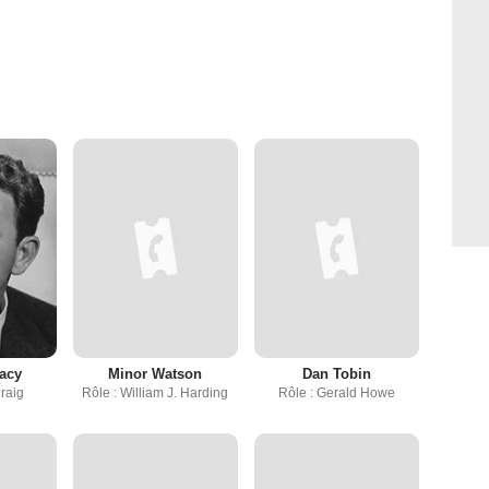
acy
Minor Watson
Dan Tobin
raig
Rôle : William J. Harding
Rôle : Gerald Howe