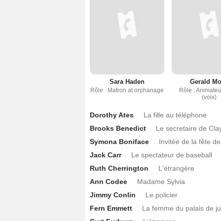
Sara Haden
Gerald M
Rôle : Matron at orphanage
Rôle : Animateu
(voix)
Dorothy Ates
La fille au téléphone
Brooks Benedict
Le secretaire de Cla
Symona Boniface
Invitée de la fête d
Jack Carr
Le spectateur de baseball
Ruth Cherrington
L'étrangère
Ann Codee
Madame Sylvia
Jimmy Conlin
Le policier
Fern Emmett
La femme du palais de ju