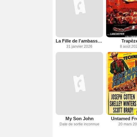
La Fille de l'ambassadeur
Trapèz
31 janvier 2026
8 août 20
My Son John
Untamed Fro
Date de sortie inconnue
20 mars 2