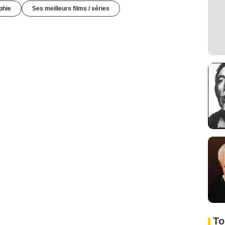
phie
Ses meilleurs films / séries
To