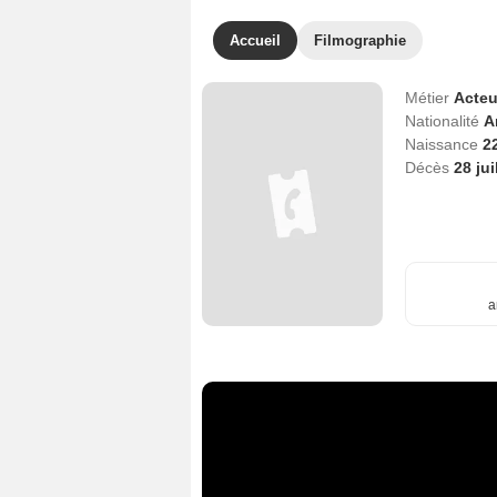
Accueil
Filmographie
Métier
Acteu
Nationalité
A
Naissance
2
Décès
28 jui
a