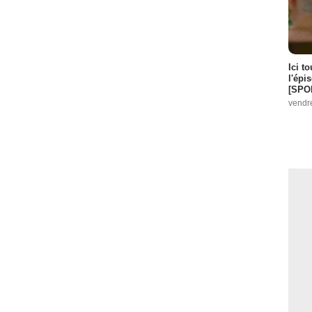
Ici t
l'épi
[SPO
vendr