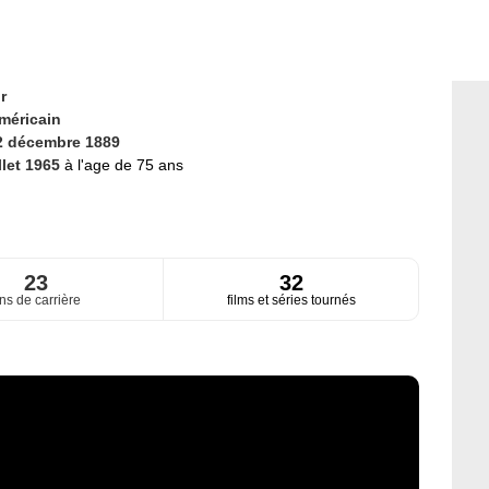
r
méricain
2 décembre 1889
llet 1965
à l'age de 75 ans
23
32
ns de carrière
films et séries tournés