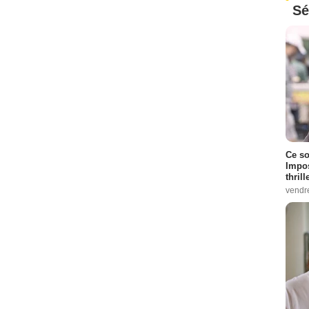
Sé
Ce so
Impos
thrill
vendr