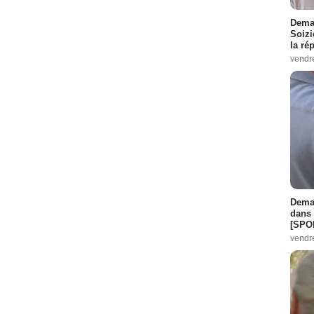
Demai
Soizi
la ré
vendr
Demai
dans 
[SPO
vendr