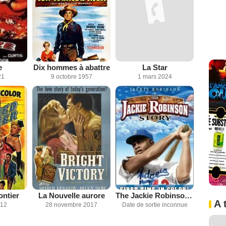
e
Dix hommes à abattre
La Star
21
9 octobre 1957
1 mars 2024
ntier
La Nouvelle aurore
The Jackie Robinson story
A 
012
28 novembre 2017
Date de sortie inconnue