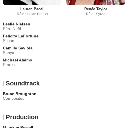
Lauren Bacall
Renée Taylor
Rôle : Lillian Brooks
Rôle : Sylvia
Leslie Nielsen
Père Noël
Felicity LaFortune
Susan
Camille Saviola
Sonya
Michael Alaimo
Frankie
Soundtrack
Bruce Broughton
Compositeur
Production
Marykay Powell