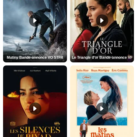
Mutiny Bande-annonce VO STFR
Le Triangle d'or Bande-annonce VF