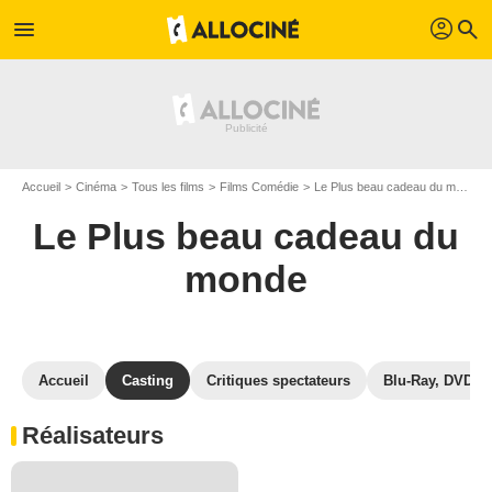
profil
menu
search
Accueil
Cinéma
Tous les films
Films Comédie
Le Plus beau cadeau du monde
Le Plus beau cadeau du
monde
Accueil
Casting
Critiques spectateurs
Blu-Ray, DVD
Réalisateurs