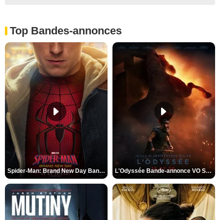
Top Bandes-annonces
Spider-Man: Brand New Day Bande-annonce VO STFR
L'Odyssée Bande-annonce VO STFR