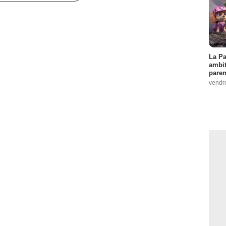
La Pa
ambit
paren
vendr