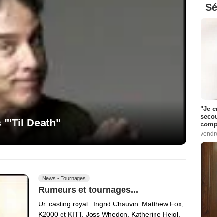
Sé
"Je c
secou
"'Til Death"
compo
vendr
News - Tournages
Rumeurs et tournages...
Un casting royal : Ingrid Chauvin, Matthew Fox,
K2000 et KITT, Joss Whedon, Katherine Heigl,