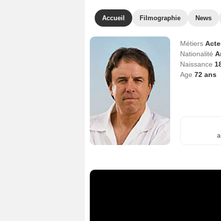
Accueil
Filmographie
News
Métiers
Act
Nationalité
A
Naissance
1
Age
72
ans
a