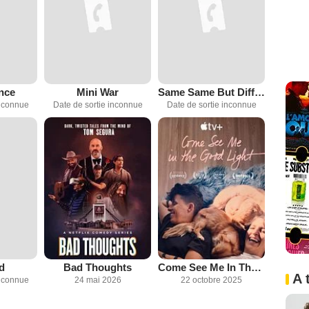
nce
Mini War
Same Same But Different
inconnue
Date de sortie inconnue
Date de sortie inconnue
d
Bad Thoughts
Come See Me In The Good Light
A 
inconnue
24 mai 2026
22 octobre 2025