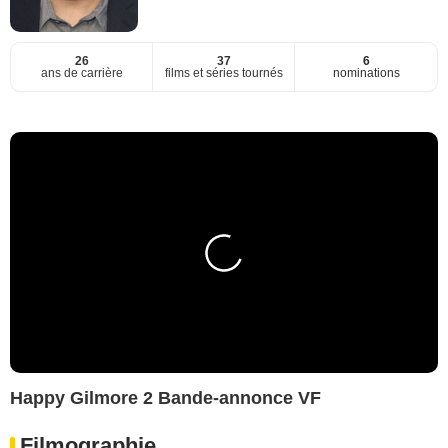
26
37
6
ans de carrière
films et séries tournés
nominations
Happy Gilmore 2 Bande-annonce VF
Filmographie