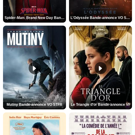
Spider-Man: Brand New Day Bande-annonce VO STFR
L'Odyssée Bande-annonce VO STFR
Mutiny Bande-annonce VO STFR
Le Triangle d'or Bande-annonce VF