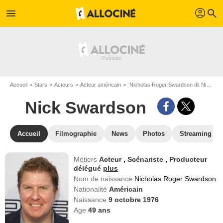
profil
menu
search
Accueil
Stars
Acteurs
Acteur américain
Nicholas Roger Swardson dit Nick Swardson
Nick Swardson
Accueil
Filmographie
News
Photos
Streaming
Métiers
Acteur
,
Scénariste
,
Producteur
délégué
plus
Nom de naissance
Nicholas Roger Swardson
Nationalité
Américain
Naissance
9 octobre 1976
Age
49
ans