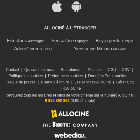
ALLOCINÉ À L'ÉTRANGER
Filmstarts
SensaCine
Beyazperde
Allemagne
Espagne
Turquie
AdoroCinema
Sensacine México
Brésil
Mexique
Contact
|
Qui sommes-nous
|
Recrutement
|
Publicité
|
CGU
|
CGV
|
Politique de cookies
|
Préférences cookies
|
Données Personnelles
|
Revue de presse
|
Charte d'écriture
|
Les services AlloCiné
|
Gérer Utiq
|
©AlloCiné
Retrouvez tous les horaires et infos de votre cinéma sur le numéro AlloCiné :
0 892 892 892
(0,90€/minute)