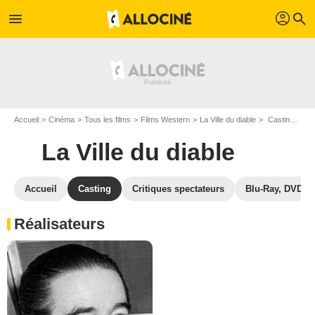
profil
menu
search
Accueil
Cinéma
Tous les films
Films Western
La Ville du diable
Casting La Ville du diable
La Ville du diable
Accueil
Casting
Critiques spectateurs
Blu-Ray, DVD
Réalisateurs