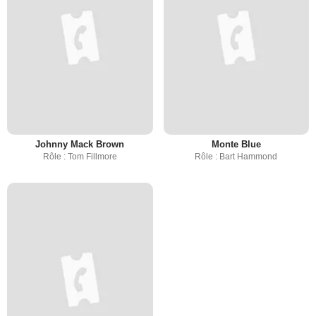
Johnny Mack Brown
Monte Blue
Rôle : Tom Fillmore
Rôle : Bart Hammond