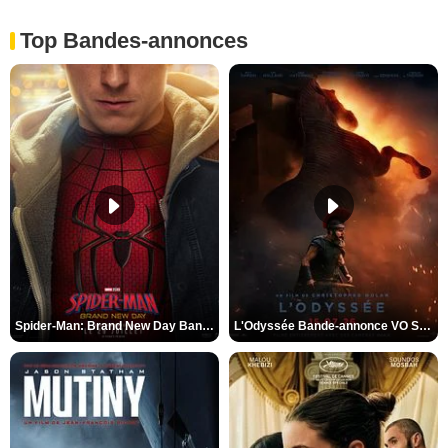
Top Bandes-annonces
Spider-Man: Brand New Day Bande-annonce VO STFR
L'Odyssée Bande-annonce VO STFR