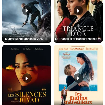
Mutiny Bande-annonce VO STFR
Le Triangle d'or Bande-annonce VF