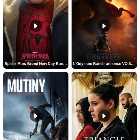
Spider-Man: Brand New Day Bande-annonce VO STFR
L'Odyssée Bande-annonce VO STFR