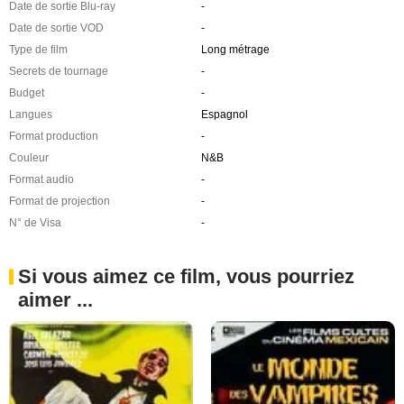
Date de sortie Blu-ray
-
Date de sortie VOD
-
Type de film
Long métrage
Secrets de tournage
-
Budget
-
Langues
Espagnol
Format production
-
Couleur
N&B
Format audio
-
Format de projection
-
N° de Visa
-
Si vous aimez ce film, vous pourriez
aimer ...