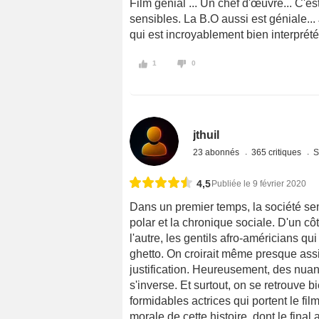
Film génial ... Un chef d'œuvre... C'e
sensibles. La B.O aussi est géniale..
qui est incroyablement bien interprété
1
0
jthuil
23 abonnés
365 critiques
S
4,5
Publiée le 9 février 2020
Dans un premier temps, la société se
polar et la chronique sociale. D'un cô
l'autre, les gentils afro-américians qu
ghetto. On croirait même presque ass
justification. Heureusement, des nua
s'inverse. Et surtout, on se retrouve 
formidables actrices qui portent le f
morale de cette histoire, dont le fina