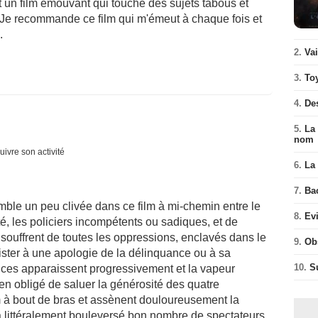
st un film émouvant qui touche des sujets tabous et
. Je recommande ce film qui m'émeut à chaque fois et
.
2.
Va
3.
To
4.
De
5.
La 
nom
uivre son activité
6.
La 
7.
Ba
mble un peu clivée dans ce film à mi-chemin entre le
8.
Ev
té, les policiers incompétents ou sadiques, et de
i souffrent de toutes les oppressions, enclavés dans le
9.
Ob
ister à une apologie de la délinquance ou à sa
10.
S
nces apparaissent progressivement et la vapeur
bien obligé de saluer la générosité des quatre
ilm à bout de bras et assènent douloureusement la
l a littéralement bouleversé bon nombre de spectateurs.