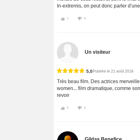
In-extremis, on peut donc parler d'une
1
0
Un visiteur
5,0
Publiée le 21 août 2018
Très beau film. Des actrices merveil
women... film dramatique, comme son ti
revoir
0
0
Gildas Benefice