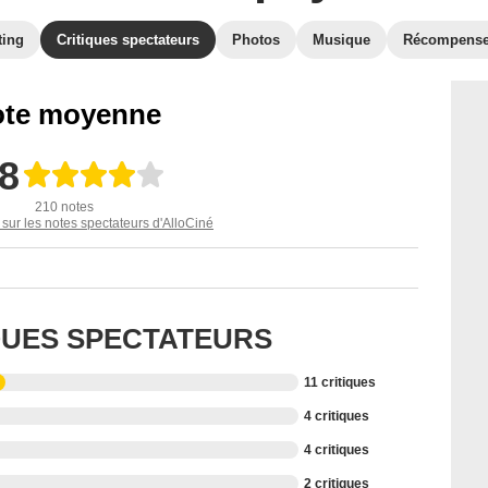
ting
Critiques spectateurs
Photos
Musique
Récompens
te moyenne
,8
210 notes
 sur les notes spectateurs d'AlloCiné
IQUES SPECTATEURS
11 critiques
4 critiques
4 critiques
2 critiques