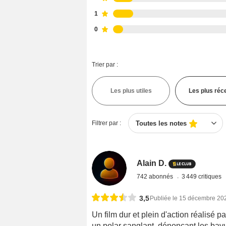
1
0
Trier par :
Les plus utiles
Les plus réc
Filtrer par :
Toutes les notes
Alain D.
742 abonnés
3 449 critiques
3,5
Publiée le 15 décembre 20
Un film dur et plein d'action réalisé p
un polar sanglant, dénonçant les bav