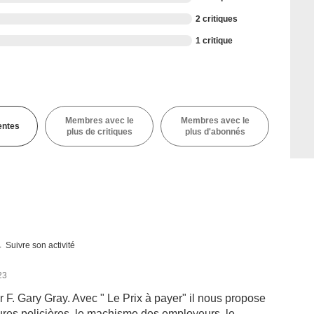
2 critiques
1 critique
Membres avec le
Membres avec le
entes
plus de critiques
plus d'abonnés
Suivre son activité
23
ar F. Gary Gray. Avec " Le Prix à payer" il nous propose
ures policières, le machisme des employeurs, le