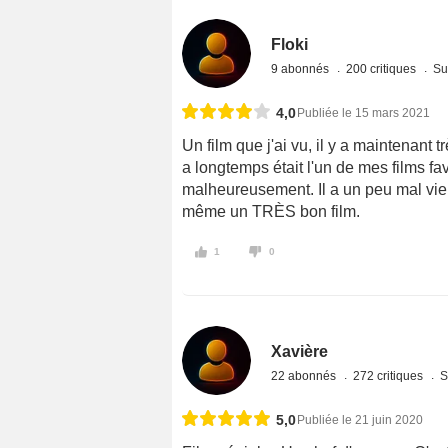
Floki
9 abonnés
200 critiques
Su
4,0
Publiée le 15 mars 2021
Un film que j'ai vu, il y a maintenant 
a longtemps était l'un de mes films favo
malheureusement. Il a un peu mal vieil
même un TRÈS bon film.
1
0
Xavière
22 abonnés
272 critiques
S
5,0
Publiée le 21 juin 2020