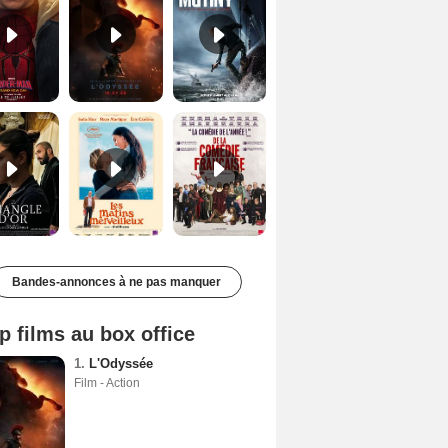
Le Triangle d'or Bande-annonce VF
Les Matins merveilleux Bande-annonce VF
De la Comédie-Française Teaser VF
Bandes-annonces à ne pas manquer
p films au box office
1.
L'Odyssée
Film - Action