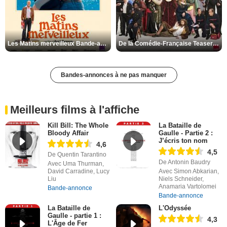
Les Matins merveilleux Bande-annonce VF
De la Comédie-Française Teaser VF
Bandes-annonces à ne pas manquer
Meilleurs films à l'affiche
Kill Bill: The Whole
La Bataille de
Bloody Affair
Gaulle - Partie 2 :
J’écris ton nom
4,6
4,5
De Quentin Tarantino
De Antonin Baudry
Avec Uma Thurman,
David Carradine, Lucy
Avec Simon Abkarian,
Liu
Niels Schneider,
Anamaria Vartolomei
Bande-annonce
Bande-annonce
La Bataille de
L'Odyssée
Gaulle - partie 1 :
4,3
L'Âge de Fer