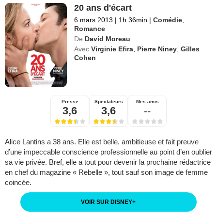
20 ans d'écart
6 mars 2013
|
1h 36min
|
Comédie
,
Romance
De
David Moreau
Avec
Virginie Efira
,
Pierre Niney
,
Gilles
Cohen
Presse
Spectateurs
Mes amis
3,6
3,6
--
Alice Lantins a 38 ans. Elle est belle, ambitieuse et fait preuve
d’une impeccable conscience professionnelle au point d’en oublier
sa vie privée. Bref, elle a tout pour devenir la prochaine rédactrice
en chef du magazine « Rebelle », tout sauf son image de femme
coincée.
VOIR SUR DISNEY
+