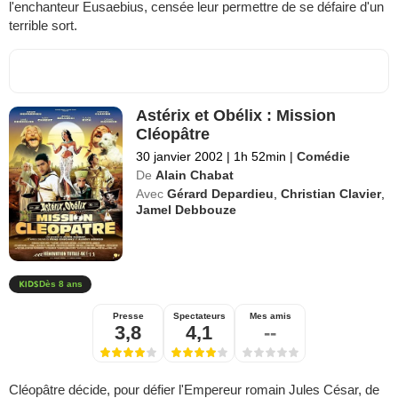
l'enchanteur Eusaebius, censée leur permettre de se défaire d'un
terrible sort.
Astérix et Obélix : Mission
Cléopâtre
30 janvier 2002
|
1h 52min
|
Comédie
De
Alain Chabat
Avec
Gérard Depardieu
,
Christian Clavier
,
Jamel Debbouze
Dès 8 ans
Presse
Spectateurs
Mes amis
3,8
4,1
--
Cléopâtre décide, pour défier l'Empereur romain Jules César, de