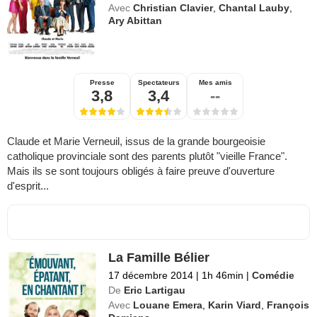
Avec
Christian Clavier
,
Chantal Lauby
,
Ary Abittan
Presse
Spectateurs
Mes amis
3,8
3,4
--
Claude et Marie Verneuil, issus de la grande bourgeoisie
catholique provinciale sont des parents plutôt "vieille France".
Mais ils se sont toujours obligés à faire preuve d'ouverture
d'esprit...
La Famille Bélier
17 décembre 2014
|
1h 46min
|
Comédie
De
Eric Lartigau
Avec
Louane Emera
,
Karin Viard
,
François