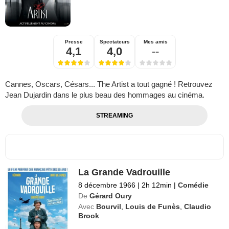
Presse
Spectateurs
Mes amis
4,1
4,0
--
Cannes, Oscars, Césars... The Artist a tout gagné ! Retrouvez
Jean Dujardin dans le plus beau des hommages au cinéma.
STREAMING
La Grande Vadrouille
8 décembre 1966
|
2h 12min
|
Comédie
De
Gérard Oury
Avec
Bourvil
,
Louis de Funès
,
Claudio
Brook