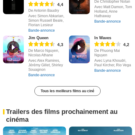
De Christopher Nolan
4,4
Avec Matt Damon, Tom
De Antonin Baudry
Holland, Anne
Avec Simon Abkarian,
Hathaway
Simon Russell Beale,
Bande-annonce
Florian Lesieur
Bande-annonce
Jim Queen
In Waves
4,3
4,2
De Marco Nguyen,
De Phuong Mai
Nicolas Athane
Nguyen
Avec Alex Ramires,
Avec Lyna Khoudri,
Jérémy Gillet, Shirley
Paul Kircher, Rio Vega
Souagnon
Bande-annonce
Bande-annonce
Tous les meilleurs films au ciné
Trailers des films prochainement au
cinéma