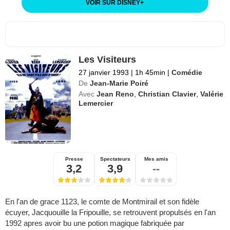
VOIR SUR DISNEY
+
Les Visiteurs
27 janvier 1993
|
1h 45min
|
Comédie
De
Jean-Marie Poiré
Avec
Jean Reno
,
Christian Clavier
,
Valérie
Lemercier
Presse
Spectateurs
Mes amis
3,2
3,9
--
En l'an de grace 1123, le comte de Montmirail et son fidèle
écuyer, Jacquouille la Fripouille, se retrouvent propulsés en l'an
1992 apres avoir bu une potion magique fabriquée par