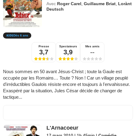
Avec
Roger Carel
,
Guillaume Briat
,
Lorànt
Deutsch
Dès 6 ans
Presse
Spectateurs
Mes amis
3,7
3,9
--
Nous sommes en 50 avant Jésus-Christ ; toute la Gaule est
occupée par les Romains… Toute ? Non ! Car un village peuplé
d'irréductibles Gaulois résiste encore et toujours à l'envahisseur.
Exaspéré par la situation, Jules César décide de changer de
tactique...
L'Arnacoeur
17 mars 2010
|
1h 45min
|
Comédie
,