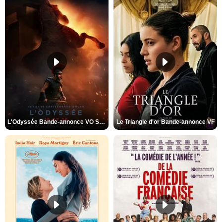
L'Odyssée Bande-annonce VO STFR
Le Triangle d'or Bande-annonce VF