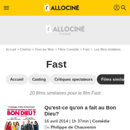
profil
menu
search
Accueil
Cinéma
Tous les films
Films Comédie
Fast
Les films similaires à "Fast"
Fast
Accueil
Casting
Critiques spectateurs
Films similaire
20 films similaires pour le film Fast
Qu'est-ce qu'on a fait au Bon
Dieu?
16 avril 2014
|
1h 37min
|
Comédie
De
Philippe de Chauveron