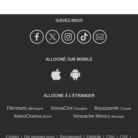
SUIVEZ-NOUS
ALLOCINÉ SUR MOBILE
ALLOCINÉ À L'ÉTRANGER
Filmstarts
SensaCine
Beyazperde
Allemagne
Espagne
Turquie
AdoroCinema
Sensacine México
Brésil
Mexique
Contact
|
Qui sommes-nous
|
Recrutement
|
Publicité
|
CGU
|
CGV
|