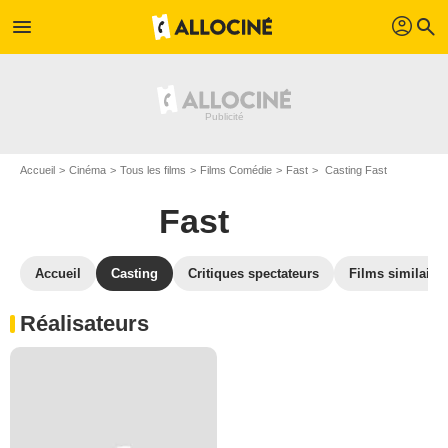
profil
menu
search
Accueil
Cinéma
Tous les films
Films Comédie
Fast
Casting Fast
Fast
Accueil
Casting
Critiques spectateurs
Films similaire
Réalisateurs