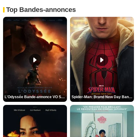
Top Bandes-annonces
L'Odyssée Bande-annonce VO STFR
Spider-Man: Brand New Day Bande-annonce VO STFR