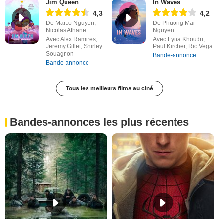
Jim Queen
In Waves
4,3
4,2
De Marco Nguyen,
De Phuong Mai
Nicolas Athane
Nguyen
Avec Alex Ramires,
Avec Lyna Khoudri,
Jérémy Gillet, Shirley
Paul Kircher, Rio Vega
Souagnon
Bande-annonce
Bande-annonce
Tous les meilleurs films au ciné
Bandes-annonces les plus récentes