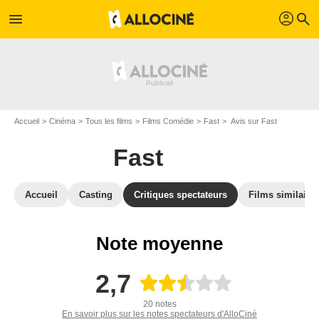
profil
menu
search
Accueil
Cinéma
Tous les films
Films Comédie
Fast
Avis sur Fast
Fast
Accueil
Casting
Critiques spectateurs
Films similaire
Note moyenne
2,7
20 notes
En savoir plus sur les notes spectateurs d'AlloCiné