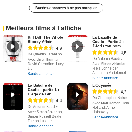
Bandes-annonces à ne pas manquer
Meilleurs films à l'affiche
Kill Bill: The Whole
La Bataille de
Bloody Affair
Gaulle - Partie 2 :
J’écris ton nom
4,6
4,5
De Quentin Tarantino
De Antonin Baudry
Avec Uma Thurman,
David Carradine, Lucy
Avec Simon Abkarian,
Liu
Niels Schneider,
Anamaria Vartolomei
Bande-annonce
Bande-annonce
La Bataille de
L'Odyssée
Gaulle - partie 1 :
4,3
L'Âge de Fer
De Christopher Nolan
4,4
Avec Matt Damon, Tom
De Antonin Baudry
Holland, Anne
Avec Simon Abkarian,
Hathaway
Simon Russell Beale,
Bande-annonce
Florian Lesieur
Bande-annonce