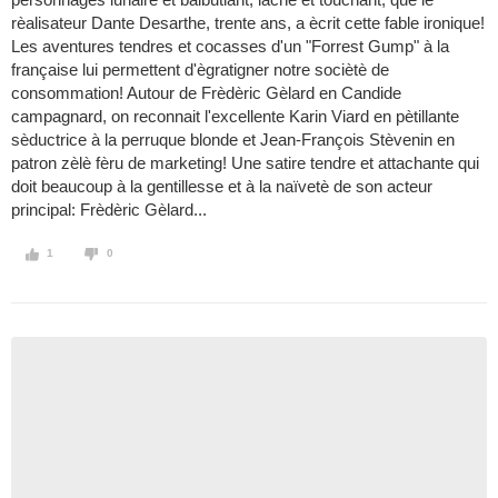
rèalisateur Dante Desarthe, trente ans, a ècrit cette fable ironique!
Les aventures tendres et cocasses d'un "Forrest Gump" à la
française lui permettent d'ègratigner notre sociètè de
consommation! Autour de Frèdèric Gèlard en Candide
campagnard, on reconnait l'excellente Karin Viard en pètillante
sèductrice à la perruque blonde et Jean-François Stèvenin en
patron zèlè fèru de marketing! Une satire tendre et attachante qui
doit beaucoup à la gentillesse et à la naïvetè de son acteur
principal: Frèdèric Gèlard...
1
0