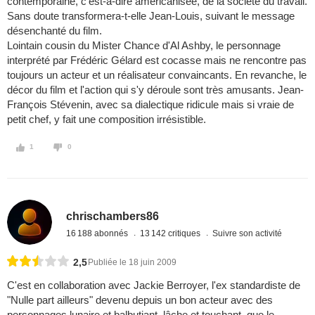
contemporaine, c'est-à-dire américanisée, de la société du travail.
Sans doute transformera-t-elle Jean-Louis, suivant le message
désenchanté du film.
Lointain cousin du Mister Chance d'Al Ashby, le personnage
interprété par Frédéric Gélard est cocasse mais ne rencontre pas
toujours un acteur et un réalisateur convaincants. En revanche, le
décor du film et l'action qui s'y déroule sont très amusants. Jean-
François Stévenin, avec sa dialectique ridicule mais si vraie de
petit chef, y fait une composition irrésistible.
1
0
chrischambers86
16 188 abonnés
13 142 critiques
Suivre son activité
2,5
Publiée le 18 juin 2009
C'est en collaboration avec Jackie Berroyer, l'ex standardiste de
"Nulle part ailleurs" devenu depuis un bon acteur avec des
personnages lunaire et balbutiant, lâche et touchant, que le