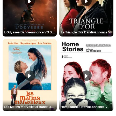
L'Odyssée Bande-annonce VO STFR
Le Triangle d'or Bande-annonce VF
Les Matins merveilleux Bande-annonce VF
Home stories Bande-annonce VO STFR