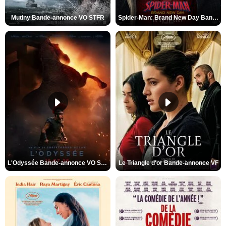
Mutiny Bande-annonce VO STFR
Spider-Man: Brand New Day Bande-annonce VO STFR
L'Odyssée Bande-annonce VO STFR
Le Triangle d'or Bande-annonce VF