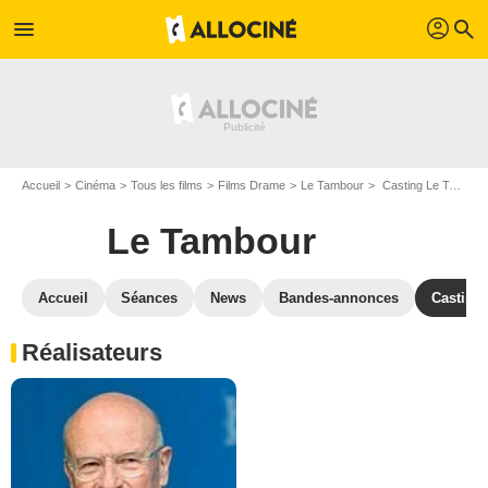
profil
menu
search
Accueil
Cinéma
Tous les films
Films Drame
Le Tambour
Casting Le Tambour
Le Tambour
Accueil
Séances
News
Bandes-annonces
Casting
Réalisateurs