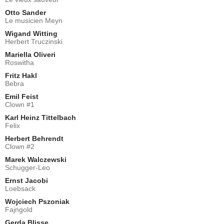
Otto Sander
Le musicien Meyn
Wigand Witting
Herbert Truczinski
Mariella Oliveri
Roswitha
Fritz Hakl
Bebra
Emil Feist
Clown #1
Karl Heinz Tittelbach
Felix
Herbert Behrendt
Clown #2
Marek Walczewski
Schugger-Leo
Ernst Jacobi
Loebsack
Wojciech Pszoniak
Fajngold
Gerda Blisse