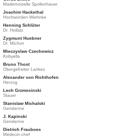
Mademoiselle Spollenhauer
Joachim Hackethal
Hochwürden Wiehnke
Henning Schlüter
Dr. Hollatz
Zygmunt Huebner
Dr. Michon
Mieczyslaw Czechowicz
Kobyella
Bruno Thost
Obergefreiter Lankes
Alexander von Richthofen
Herzog
Lech Grzmocinski
Stauer
Stanislaw Michalski
Gendarme
J. Kapinski
Gendarme
Dietrich Frauboes
Médecin-chef