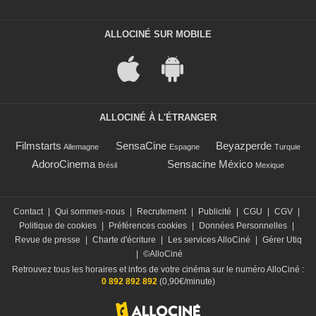
ALLOCINÉ SUR MOBILE
ALLOCINÉ À L'ÉTRANGER
Filmstarts
SensaCine
Beyazperde
Allemagne
Espagne
Turquie
AdoroCinema
Sensacine México
Brésil
Mexique
Contact
|
Qui sommes-nous
|
Recrutement
|
Publicité
|
CGU
|
CGV
|
Politique de cookies
|
Préférences cookies
|
Données Personnelles
|
Revue de presse
|
Charte d'écriture
|
Les services AlloCiné
|
Gérer Utiq
|
©AlloCiné
Retrouvez tous les horaires et infos de votre cinéma sur le numéro AlloCiné :
0 892 892 892
(0,90€/minute)