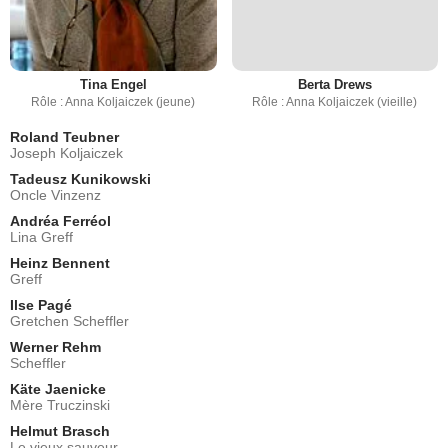
Tina Engel
Berta Drews
Rôle : Anna Koljaiczek (jeune)
Rôle : Anna Koljaiczek (vieille)
Roland Teubner
Joseph Koljaiczek
Tadeusz Kunikowski
Oncle Vinzenz
Andréa Ferréol
Lina Greff
Heinz Bennent
Greff
Ilse Pagé
Gretchen Scheffler
Werner Rehm
Scheffler
Käte Jaenicke
Mère Truczinski
Helmut Brasch
Le vieux sauveur