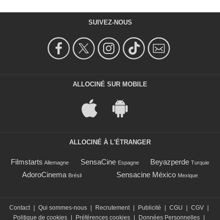
SUIVEZ-NOUS
ALLOCINÉ SUR MOBILE
ALLOCINÉ À L'ÉTRANGER
Filmstarts
SensaCine
Beyazperde
Allemagne
Espagne
Turquie
AdoroCinema
Sensacine México
Brésil
Mexique
Contact
|
Qui sommes-nous
|
Recrutement
|
Publicité
|
CGU
|
CGV
|
Politique de cookies
|
Préférences cookies
|
Données Personnelles
|