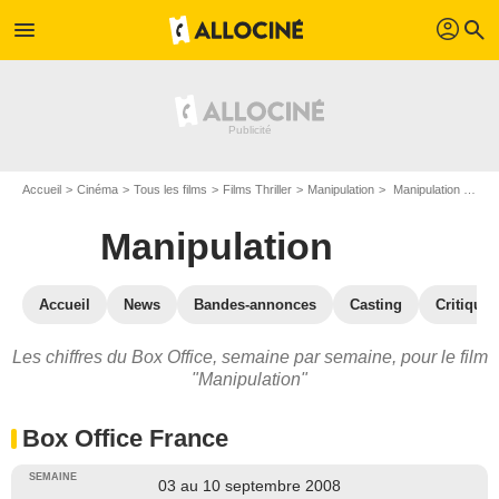
profil
menu
search
Accueil
Cinéma
Tous les films
Films Thriller
Manipulation
Manipulation : Box Office
Manipulation
Accueil
News
Bandes-annonces
Casting
Critiques
Les chiffres du Box Office, semaine par semaine, pour le film
"Manipulation"
Box Office France
03 au 10 septembre 2008