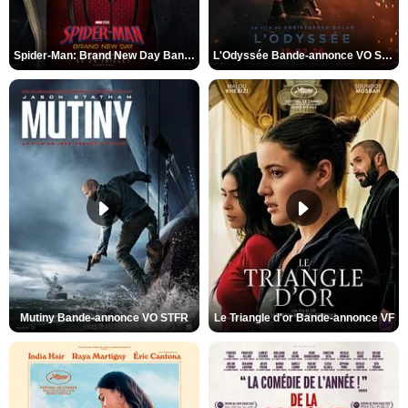
Spider-Man: Brand New Day Bande-annonce VO STFR
L'Odyssée Bande-annonce VO STFR
Mutiny Bande-annonce VO STFR
Le Triangle d'or Bande-annonce VF