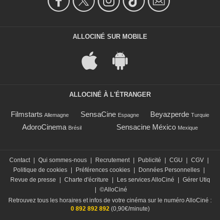
ALLOCINÉ SUR MOBILE
ALLOCINÉ À L'ÉTRANGER
Filmstarts
SensaCine
Beyazperde
Allemagne
Espagne
Turquie
AdoroCinema
Sensacine México
Brésil
Mexique
Contact
|
Qui sommes-nous
|
Recrutement
|
Publicité
|
CGU
|
CGV
|
Politique de cookies
|
Préférences cookies
|
Données Personnelles
|
Revue de presse
|
Charte d'écriture
|
Les services AlloCiné
|
Gérer Utiq
|
©AlloCiné
Retrouvez tous les horaires et infos de votre cinéma sur le numéro AlloCiné :
0 892 892 892
(0,90€/minute)