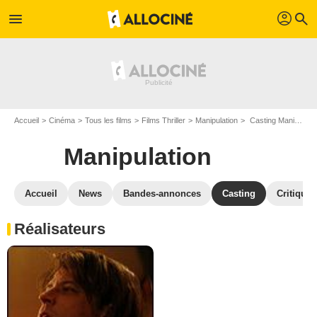
profil
menu
search
Accueil
Cinéma
Tous les films
Films Thriller
Manipulation
Casting Manipulation
Manipulation
Accueil
News
Bandes-annonces
Casting
Critiques
Réalisateurs