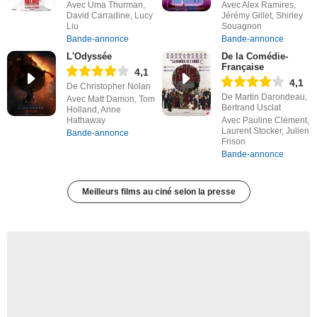
Avec Uma Thurman,
Avec Alex Ramires,
David Carradine, Lucy
Jérémy Gillet, Shirley
Liu
Souagnon
Bande-annonce
Bande-annonce
L'Odyssée
De la Comédie-
Française
4,1
4,1
De Christopher Nolan
De Martin Darondeau,
Avec Matt Damon, Tom
Bertrand Usclat
Holland, Anne
Hathaway
Avec Pauline Clément,
Laurent Stocker, Julien
Bande-annonce
Frison
Bande-annonce
Meilleurs films au ciné selon la presse