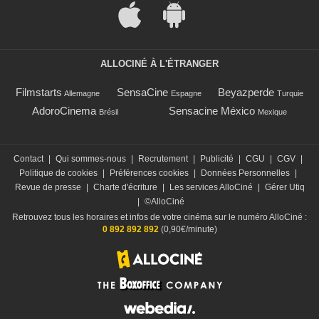
ALLOCINÉ À L'ÉTRANGER
Filmstarts
SensaCine
Beyazperde
Allemagne
Espagne
Turquie
AdoroCinema
Sensacine México
Brésil
Mexique
Contact
|
Qui sommes-nous
|
Recrutement
|
Publicité
|
CGU
|
CGV
|
Politique de cookies
|
Préférences cookies
|
Données Personnelles
|
Revue de presse
|
Charte d'écriture
|
Les services AlloCiné
|
Gérer Utiq
|
©AlloCiné
Retrouvez tous les horaires et infos de votre cinéma sur le numéro AlloCiné :
0 892 892 892
(0,90€/minute)