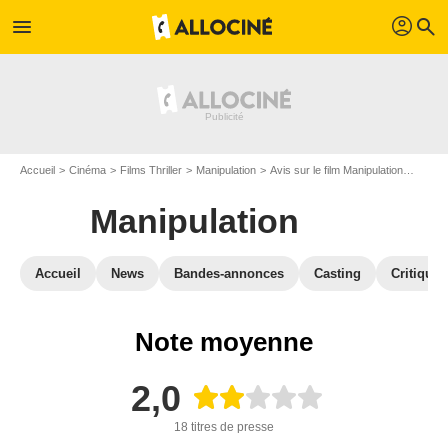
profil
menu
search
Accueil
Cinéma
Films Thriller
Manipulation
Avis sur le film Manipulation
Manipu
Manipulation
Accueil
News
Bandes-annonces
Casting
Critiques
Note moyenne
2,0
18 titres de presse