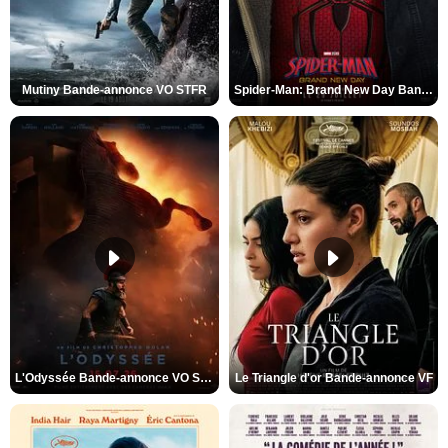
Mutiny Bande-annonce VO STFR
Spider-Man: Brand New Day Bande-annonce VO STFR
L'Odyssée Bande-annonce VO STFR
Le Triangle d'or Bande-annonce VF