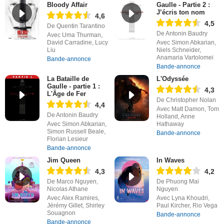
Bloody Affair
Gaulle - Partie 2 :
J’écris ton nom
4,6
4,5
De Quentin Tarantino
De Antonin Baudry
Avec Uma Thurman,
David Carradine, Lucy
Avec Simon Abkarian,
Liu
Niels Schneider,
Anamaria Vartolomei
Bande-annonce
Bande-annonce
La Bataille de
L'Odyssée
Gaulle - partie 1 :
4,3
L'Âge de Fer
De Christopher Nolan
4,4
Avec Matt Damon, Tom
De Antonin Baudry
Holland, Anne
Avec Simon Abkarian,
Hathaway
Simon Russell Beale,
Bande-annonce
Florian Lesieur
Bande-annonce
Jim Queen
In Waves
4,3
4,2
De Marco Nguyen,
De Phuong Mai
Nicolas Athane
Nguyen
Avec Alex Ramires,
Avec Lyna Khoudri,
Jérémy Gillet, Shirley
Paul Kircher, Rio Vega
Souagnon
Bande-annonce
Bande-annonce