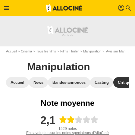
profil
menu
search
Accueil
Cinéma
Tous les films
Films Thriller
Manipulation
Avis sur Manipulation
Manipulation
Accueil
News
Bandes-annonces
Casting
Critiques
Note moyenne
2,1
1529 notes
En savoir plus sur les notes spectateurs d'AlloCiné