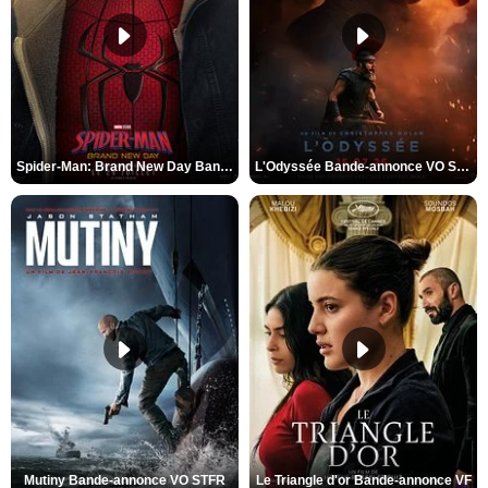
Spider-Man: Brand New Day Bande-annonce VO STFR
L'Odyssée Bande-annonce VO STFR
Mutiny Bande-annonce VO STFR
Le Triangle d'or Bande-annonce VF