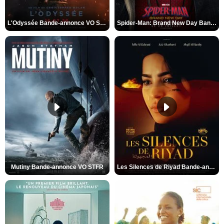
L'Odyssée Bande-annonce VO STFR
Spider-Man: Brand New Day Bande-annonce VO STFR
Mutiny Bande-annonce VO STFR
Les Silences de Riyad Bande-annonce VO STFR