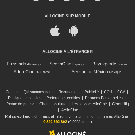
ALLOCINÉ SUR MOBILE
ALLOCINÉ À L'ÉTRANGER
Filmstarts
SensaCine
Beyazperde
Allemagne
Espagne
Turquie
AdoroCinema
Sensacine México
Brésil
Mexique
Contact
|
Qui sommes-nous
|
Recrutement
|
Publicité
|
CGU
|
CGV
|
Politique de cookies
|
Préférences cookies
|
Données Personnelles
|
Revue de presse
|
Charte d'écriture
|
Les services AlloCiné
|
Gérer Utiq
|
©AlloCiné
Retrouvez tous les horaires et infos de votre cinéma sur le numéro AlloCiné :
0 892 892 892
(0,90€/minute)