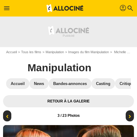
profil
menu
search
Accueil
Tous les films
Manipulation
Images du film Manipulation
Michelle Williams et Ewan McGregor
Manipulation
Accueil
News
Bandes-annonces
Casting
Critiques
RETOUR À LA GALERIE
3
/ 23 Photos