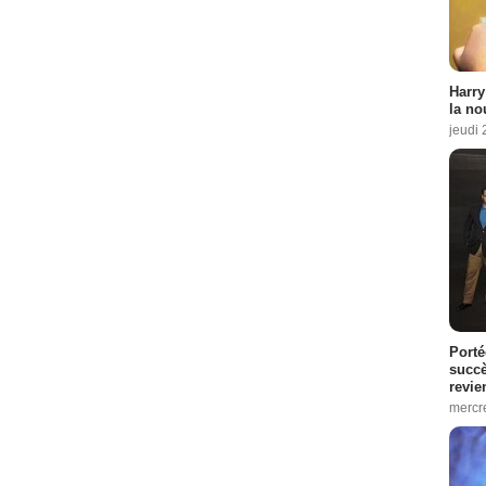
Harry
la no
jeudi
Porté
succè
revie
mercre