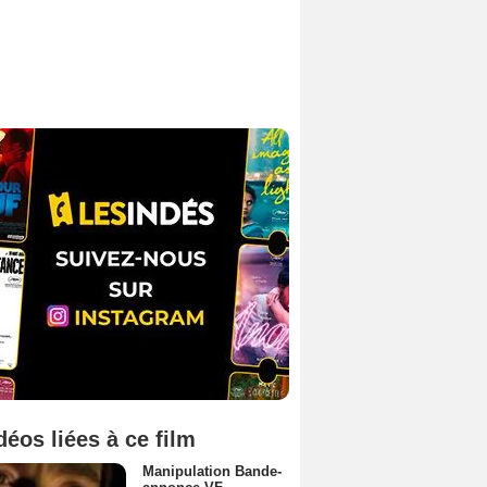
déos liées à ce film
Manipulation Bande-