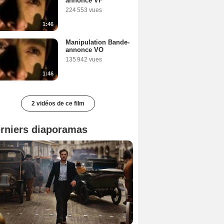
annonce VF
224 553 vues
1:46
Manipulation Bande-
annonce VO
135 942 vues
1:46
2 vidéos de ce film
rniers diaporamas