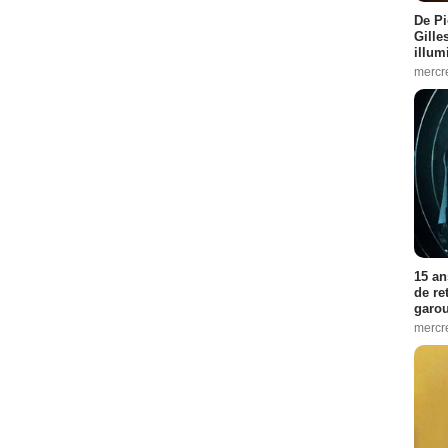
De Pi
Gille
illum
mercr
15 an
de re
garo
mercre