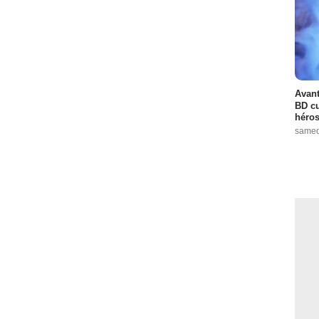
Avant
BD cu
héros
samed