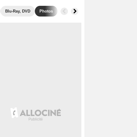
Blu-Ray, DVD
Photos
Secrets de tournage
Box Office