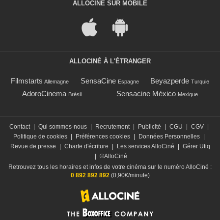
ALLOCINÉ SUR MOBILE
ALLOCINÉ À L'ÉTRANGER
Filmstarts
SensaCine
Beyazperde
Allemagne
Espagne
Turquie
AdoroCinema
Sensacine México
Brésil
Mexique
Contact
|
Qui sommes-nous
|
Recrutement
|
Publicité
|
CGU
|
CGV
|
Politique de cookies
|
Préférences cookies
|
Données Personnelles
|
Revue de presse
|
Charte d'écriture
|
Les services AlloCiné
|
Gérer Utiq
|
©AlloCiné
Retrouvez tous les horaires et infos de votre cinéma sur le numéro AlloCiné :
0 892 892 892
(0,90€/minute)