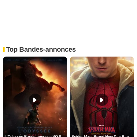
Top Bandes-annonces
L'Odyssée Bande-annonce VO STFR
Spider-Man: Brand New Day Bande-annonce VO STFR