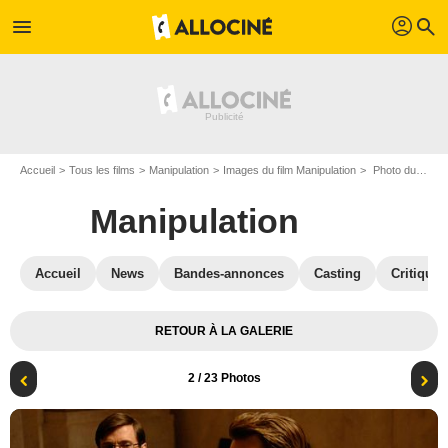
profil
menu
search
Accueil
Tous les films
Manipulation
Images du film Manipulation
Photo du film Manipulation - Photo 2
Manipulation
Accueil
News
Bandes-annonces
Casting
Critiques
RETOUR À LA GALERIE
2
/ 23 Photos