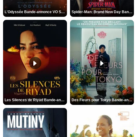
L'Odyssée Bande-annonce VO STFR
Spider-Man: Brand New Day Bande-annonce VO STFR
Les Silences de Riyad Bande-annonce VO STFR
Des Fleurs pour Tokyo Bande-annonce VO STFR