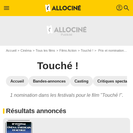
profil
menu
search
Accueil
Cinéma
Tous les films
Films Action
Touché !
Prix et nominations pour Touché !
Touché !
Accueil
Bandes-annonces
Casting
Critiques spectateu
1 nomination dans les festivals pour le film "Touché !".
Résultats annoncés