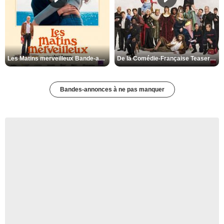
Les Matins merveilleux Bande-annonce VF
De la Comédie-Française Teaser VF
Bandes-annonces à ne pas manquer