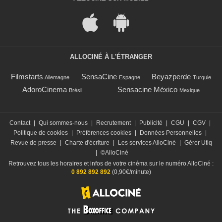
ALLOCINÉ À L'ÉTRANGER
Filmstarts
SensaCine
Beyazperde
Allemagne
Espagne
Turquie
AdoroCinema
Sensacine México
Brésil
Mexique
Contact
|
Qui sommes-nous
|
Recrutement
|
Publicité
|
CGU
|
CGV
|
Politique de cookies
|
Préférences cookies
|
Données Personnelles
|
Revue de presse
|
Charte d'écriture
|
Les services AlloCiné
|
Gérer Utiq
|
©AlloCiné
Retrouvez tous les horaires et infos de votre cinéma sur le numéro AlloCiné :
0 892 892 892
(0,90€/minute)