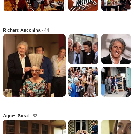
Richard Anconina
- 44
Agnès Soral
- 32