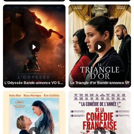
L'Odyssée Bande-annonce VO STFR
Le Triangle d'or Bande-annonce VF