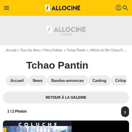
profil
menu
search
Accueil
Tous les films
Films Policier
Tchao Pantin
Affiche du film Tchao Pantin - Photo 1
Tchao Pantin
Accueil
News
Bandes-annonces
Casting
Critiques
RETOUR À LA GALERIE
1
/ 2 Photos