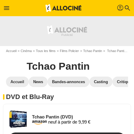
profil
menu
search
Accueil
Cinéma
Tous les films
Films Policier
Tchao Pantin
Tchao Pantin en DVD Blu Ray
Tchao Pantin
Accueil
News
Bandes-annonces
Casting
Critiques
DVD et Blu-Ray
Tchao Pantin (DVD)
neuf à partir de 9,99 €