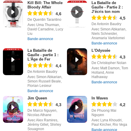
Kill Bill: The Whole
La Bataille de
Bloody Affair
Gaulle - Partie 2 :
J’écris ton nom
4,6
4,5
De Quentin Tarantino
De Antonin Baudry
Avec Uma Thurman,
David Carradine, Lucy
Avec Simon Abkarian,
Liu
Niels Schneider,
Anamaria Vartolomei
Bande-annonce
Bande-annonce
La Bataille de
L'Odyssée
Gaulle - partie 1 :
4,3
L'Âge de Fer
De Christopher Nolan
4,4
Avec Matt Damon, Tom
De Antonin Baudry
Holland, Anne
Avec Simon Abkarian,
Hathaway
Simon Russell Beale,
Bande-annonce
Florian Lesieur
Bande-annonce
Jim Queen
In Waves
4,3
4,2
De Marco Nguyen,
De Phuong Mai
Nicolas Athane
Nguyen
Avec Alex Ramires,
Avec Lyna Khoudri,
Jérémy Gillet, Shirley
Paul Kircher, Rio Vega
Souagnon
Bande-annonce