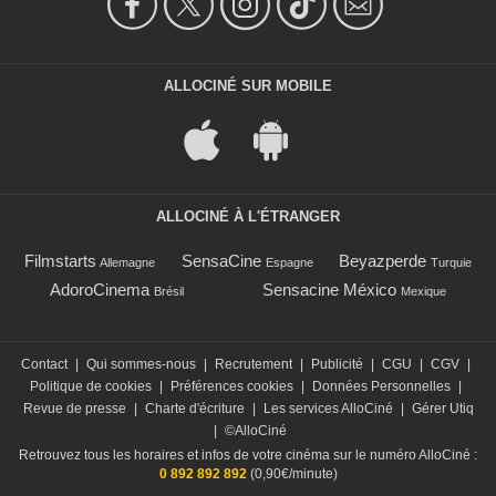
ALLOCINÉ SUR MOBILE
ALLOCINÉ À L'ÉTRANGER
Filmstarts
SensaCine
Beyazperde
Allemagne
Espagne
Turquie
AdoroCinema
Sensacine México
Brésil
Mexique
Contact
|
Qui sommes-nous
|
Recrutement
|
Publicité
|
CGU
|
CGV
|
Politique de cookies
|
Préférences cookies
|
Données Personnelles
|
Revue de presse
|
Charte d'écriture
|
Les services AlloCiné
|
Gérer Utiq
|
©AlloCiné
Retrouvez tous les horaires et infos de votre cinéma sur le numéro AlloCiné :
0 892 892 892
(0,90€/minute)