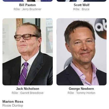
Bill Paxton
Scott Wolf
Rôle : Jerry Bruckner
Rôle : Bruce
Jack Nicholson
George Newbern
Rôle : Garrett Breedlove
Rôle : Tommy Horton
Marion Ross
Rosie Dunlop