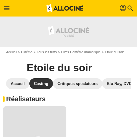
profil
menu
search
Accueil
Cinéma
Tous les films
Films Comédie dramatique
Etoile du soir
Castin
Etoile du soir
Accueil
Casting
Critiques spectateurs
Blu-Ray, DVD
Réalisateurs