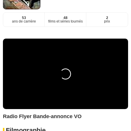
53
48
2
ans de carrière
films et séries tournés
prix
Radio Flyer Bande-annonce VO
Filmographie