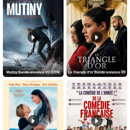
Mutiny Bande-annonce VO STFR
Le Triangle d'or Bande-annonce VF