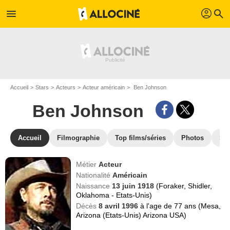
profil
menu
search
Accueil
Stars
Acteurs
Acteur américain
Ben Johnson
Ben Johnson
Accueil
Filmographie
Top films/séries
Photos
St
Métier
Acteur
Nationalité
Américain
Naissance
13 juin 1918
(Foraker, Shidler,
Oklahoma - Etats-Unis)
Décès
8 avril 1996
à l'age de 77 ans (Mesa,
Arizona (Etats-Unis) Arizona USA)