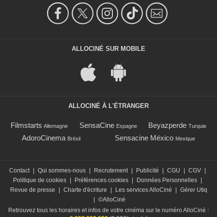
ALLOCINÉ SUR MOBILE
ALLOCINÉ À L'ÉTRANGER
Filmstarts
SensaCine
Beyazperde
Allemagne
Espagne
Turquie
AdoroCinema
Sensacine México
Brésil
Mexique
Contact
|
Qui sommes-nous
|
Recrutement
|
Publicité
|
CGU
|
CGV
|
Politique de cookies
|
Préférences cookies
|
Données Personnelles
|
Revue de presse
|
Charte d'écriture
|
Les services AlloCiné
|
Gérer Utiq
|
©AlloCiné
Retrouvez tous les horaires et infos de votre cinéma sur le numéro AlloCiné :