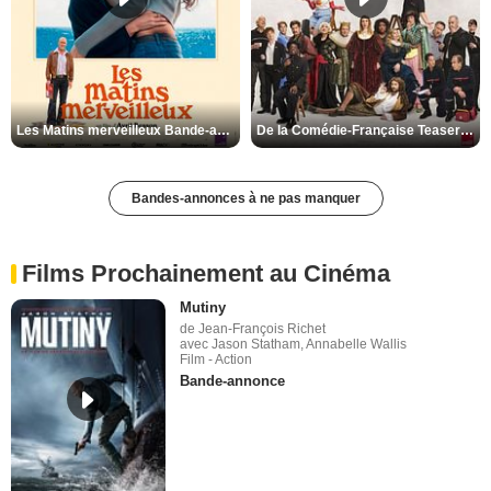
Les Matins merveilleux Bande-annonce VF
De la Comédie-Française Teaser VF
Bandes-annonces à ne pas manquer
Films Prochainement au Cinéma
Mutiny
de Jean-François Richet
avec Jason Statham, Annabelle Wallis
Film - Action
Bande-annonce