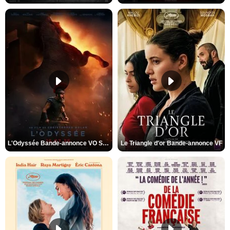
L'Odyssée Bande-annonce VO STFR
Le Triangle d'or Bande-annonce VF