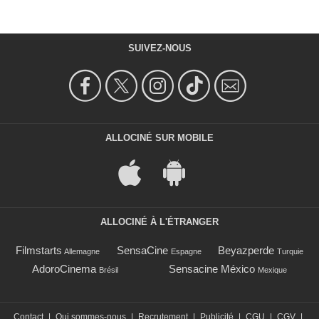
SUIVEZ-NOUS
ALLOCINÉ SUR MOBILE
ALLOCINÉ À L'ÉTRANGER
Filmstarts
SensaCine
Beyazperde
Allemagne
Espagne
Turquie
AdoroCinema
Sensacine México
Brésil
Mexique
Contact
|
Qui sommes-nous
|
Recrutement
|
Publicité
|
CGU
|
CGV
|