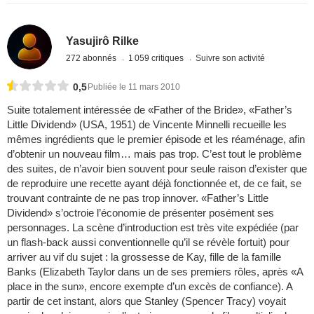
Yasujirô Rilke
272 abonnés
1 059 critiques
Suivre son activité
0,5
Publiée le 11 mars 2010
Suite totalement intéressée de «Father of the Bride», «Father’s
Little Dividend» (USA, 1951) de Vincente Minnelli recueille les
mêmes ingrédients que le premier épisode et les réaménage, afin
d’obtenir un nouveau film… mais pas trop. C’est tout le problème
des suites, de n’avoir bien souvent pour seule raison d’exister que
de reproduire une recette ayant déjà fonctionnée et, de ce fait, se
trouvant contrainte de ne pas trop innover. «Father’s Little
Dividend» s’octroie l’économie de présenter posément ses
personnages. La scène d’introduction est très vite expédiée (par
un flash-back aussi conventionnelle qu’il se révèle fortuit) pour
arriver au vif du sujet : la grossesse de Kay, fille de la famille
Banks (Elizabeth Taylor dans un de ses premiers rôles, après «A
place in the sun», encore exempte d’un excès de confiance). A
partir de cet instant, alors que Stanley (Spencer Tracy) voyait