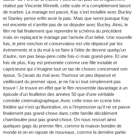
réalisé par Vincente Minnelli, cette suite m'a complètement laissé
de marbre. La mariage est passé, Kay s'est installée avec Bucley
et Stanley pense enfin avoir la paix. Mais que nenni puisque Kay
est enceinte et n'arrête pas de se disputer avec Bucley. Ainsi, le
film ne fait finalement que reprendre le schéma du précédent
mais en replaçant le mariage par l'arrivée d'un bébé. Une nouvelle
fois, le père ronchon et conservateur est vite dépassé par les
évènements et a du mal à se faire à l'idée de devenir quelqu'un
d'autre, non pas beau-père cette fois-ci mais grand-père. Et une
fois de plus, Kay est présentée comme une fille instable et
capricieuse qui s'imagine tout un tas de choses concernant son
époux. Si j'avais du mal avec l'humour un peu dépassé et
vieillissant du premier opus, je ne l'ai ici tout simplement pas
trouvé ! Je trouve en effet que le film ressemble davantage à un
épisode d'un feuilleton des années 50 que d'une véritable
comédie cinématographique. Avec cette mise en scène très
théâtre qui n'est qu'illustrative, on a l'impression qu'il ne se passe
finalement pas grand-chose dans cette famille décidément
chamboulée pour pas grand-chose. On nous ressort ainsi
quelques gags du premier film, comme la maison bondée de
monde et on en rajoute de nouveaux, comme la dernière partie