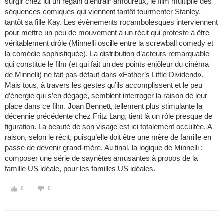
surgir chez lui un regain d’entrain amoureux, le film multiplie des
séquences comiques qui viennent tantôt tourmenter Stanley,
tantôt sa fille Kay. Les évènements rocambolesques interviennent
pour mettre un peu de mouvement à un récit qui proteste à être
véritablement drôle (Minnelli oscille entre la screwball comedy et
la comédie sophistiquée). La distribution d’acteurs remarquable
qui constitue le film (et qui fait un des points enjôleur du cinéma
de Minnelli) ne fait pas défaut dans «Father’s Little Dividend».
Mais tous, à travers les gestes qu’ils accomplissent et le peu
d’énergie qui s’en dégage, semblent interroger la raison de leur
place dans ce film. Joan Bennett, tellement plus stimulante la
décennie précédente chez Fritz Lang, tient là un rôle presque de
figuration. La beauté de son visage est ici totalement occultée. A
raison, selon le récit, puisqu’elle doit être une mère de famille en
passe de devenir grand-mère. Au final, la logique de Minnelli :
composer une série de saynètes amusantes à propos de la
famille US idéale, pour les familles US idéales.
0
0