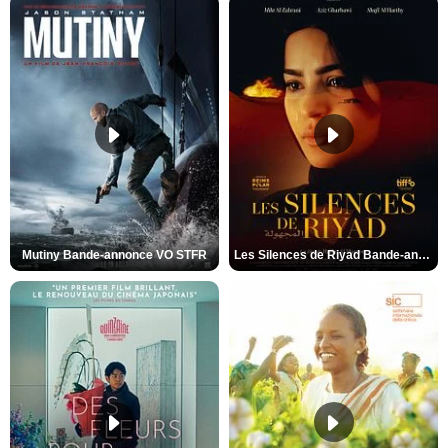
Mutiny Bande-annonce VO STFR
Les Silences de Riyad Bande-annonce VO STFR