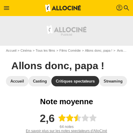
profil
menu
search
Accueil
Cinéma
Tous les films
Films Comédie
Allons donc, papa !
Avis sur Allons donc, papa !
Allons donc, papa !
Accueil
Casting
Critiques spectateurs
Streaming
Note moyenne
2,6
64 notes
En savoir plus sur les notes spectateurs d'AlloCiné