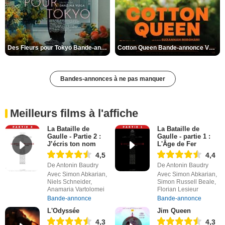
Des Fleurs pour Tokyo Bande-annonce VO STFR
Cotton Queen Bande-annonce VO STFR
Bandes-annonces à ne pas manquer
Meilleurs films à l'affiche
La Bataille de
La Bataille de
Gaulle - Partie 2 :
Gaulle - partie 1 :
J’écris ton nom
L'Âge de Fer
4,5
4,4
De Antonin Baudry
De Antonin Baudry
Avec Simon Abkarian,
Avec Simon Abkarian,
Niels Schneider,
Simon Russell Beale,
Anamaria Vartolomei
Florian Lesieur
Bande-annonce
Bande-annonce
L'Odyssée
Jim Queen
4,3
4,3