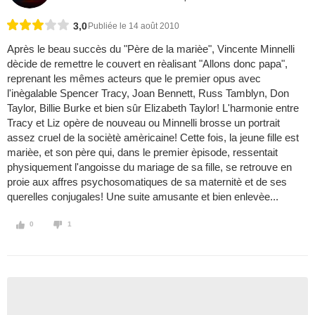
3,0
Publiée le 14 août 2010
Après le beau succès du "Père de la marièe", Vincente Minnelli
dècide de remettre le couvert en rèalisant "Allons donc papa",
reprenant les mêmes acteurs que le premier opus avec
l'inègalable Spencer Tracy, Joan Bennett, Russ Tamblyn, Don
Taylor, Billie Burke et bien sûr Elizabeth Taylor! L'harmonie entre
Tracy et Liz opère de nouveau ou Minnelli brosse un portrait
assez cruel de la sociètè amèricaine! Cette fois, la jeune fille est
marièe, et son père qui, dans le premier èpisode, ressentait
physiquement l'angoisse du mariage de sa fille, se retrouve en
proie aux affres psychosomatiques de sa maternitè et de ses
querelles conjugales! Une suite amusante et bien enlevèe...
0
1