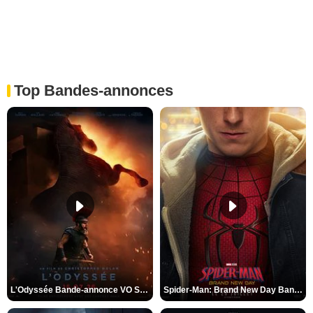
Top Bandes-annonces
L'Odyssée Bande-annonce VO STFR
Spider-Man: Brand New Day Bande-annonce VO STFR