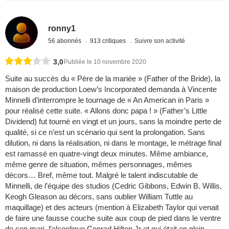
ronny1
56 abonnés
913 critiques
Suivre son activité
3,0
Publiée le 10 novembre 2020
Suite au succès du « Père de la mariée » (Father of the Bride), la
maison de production Loew’s Incorporated demanda à Vincente
Minnelli d’interrompre le tournage de « An American in Paris »
pour réalisé cette suite. « Allons donc papa ! » (Father’s Little
Dividend) fut tourné en vingt et un jours, sans la moindre perte de
qualité, si ce n’est un scénario qui sent la prolongation. Sans
dilution, ni dans la réalisation, ni dans le montage, le métrage final
est ramassé en quatre-vingt deux minutes. Même ambiance,
même genre de situation, mêmes personnages, mêmes
décors… Bref, même tout. Malgré le talent indiscutable de
Minnelli, de l’équipe des studios (Cedric Gibbons, Edwin B. Willis,
Keogh Gleason au décors, sans oublier William Tuttle au
maquillage) et des acteurs (mention à Elizabeth Taylor qui venait
de faire une fausse couche suite aux coup de pied dans le ventre
de son mari, l’alcoolique Conrad Hilton Jr et qui était en plein