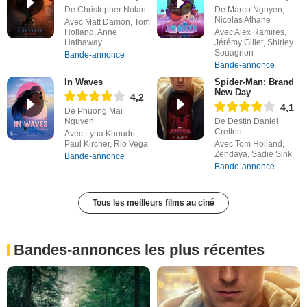
De Christopher Nolan
De Marco Nguyen,
Nicolas Athane
Avec Matt Damon, Tom
Holland, Anne
Avec Alex Ramires,
Hathaway
Jérémy Gillet, Shirley
Souagnon
Bande-annonce
Bande-annonce
In Waves
Spider-Man: Brand
New Day
4,2
4,1
De Phuong Mai
Nguyen
De Destin Daniel
Cretton
Avec Lyna Khoudri,
Paul Kircher, Rio Vega
Avec Tom Holland,
Zendaya, Sadie Sink
Bande-annonce
Bande-annonce
Tous les meilleurs films au ciné
Bandes-annonces les plus récentes