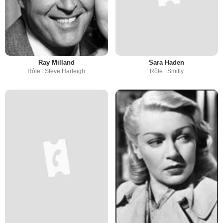
Ray Milland
Sara Haden
Rôle : Steve Harleigh
Rôle : Smitty