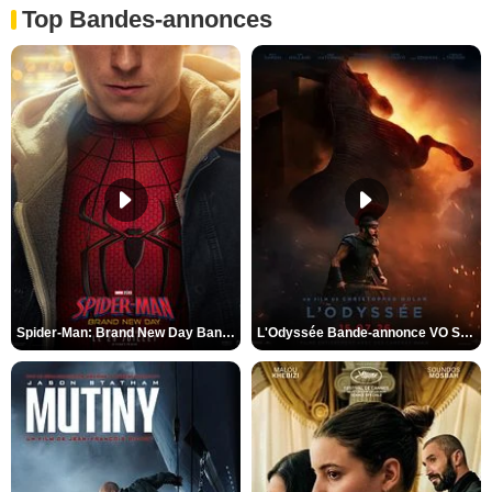
Top Bandes-annonces
Spider-Man: Brand New Day Bande-annonce VO STFR
L'Odyssée Bande-annonce VO STFR