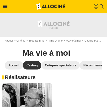
profil
menu
search
Accueil
Cinéma
Tous les films
Films Drame
Ma vie à moi
Casting Ma vie à moi
Ma vie à moi
Accueil
Casting
Critiques spectateurs
Récompenses
Réalisateurs