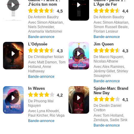
J’écris ton nom
L'Âge de Fer
4,5
4,4
De Antonin Baudry
De Antonin Baudry
Avec Simon Abkarian,
Avec Simon Abkarian,
Niels Schneider,
Simon Russell Beale,
Anamaria Vartolomei
Florian Lesieur
Bande-annonce
Bande-annonce
L'Odyssée
Jim Queen
4,3
4,3
De Christopher Nolan
De Marco Nguyen,
Nicolas Athane
Avec Matt Damon, Tom
Holland, Anne
Avec Alex Ramires,
Hathaway
Jérémy Gillet, Shirley
Souagnon
Bande-annonce
Bande-annonce
In Waves
Spider-Man: Brand
New Day
4,2
4,1
De Phuong Mai
Nguyen
De Destin Daniel
Cretton
Avec Lyna Khoudri,
Paul Kircher, Rio Vega
Avec Tom Holland,
Zendaya, Sadie Sink
Bande-annonce
Bande-annonce