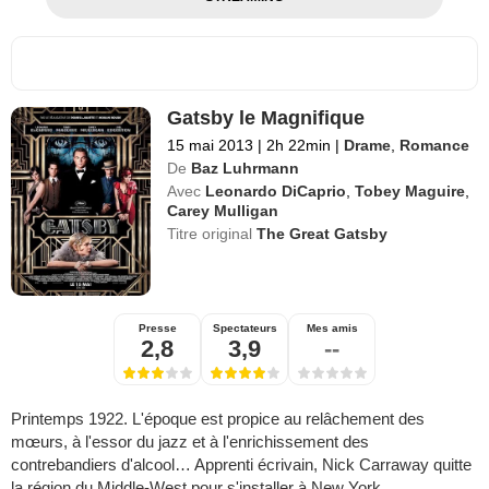
Gatsby le Magnifique
15 mai 2013
|
2h 22min
|
Drame
,
Romance
De
Baz Luhrmann
Avec
Leonardo DiCaprio
,
Tobey Maguire
,
Carey Mulligan
Titre original
The Great Gatsby
Presse
Spectateurs
Mes amis
2,8
3,9
--
Printemps 1922. L'époque est propice au relâchement des
mœurs, à l'essor du jazz et à l'enrichissement des
contrebandiers d'alcool… Apprenti écrivain, Nick Carraway quitte
la région du Middle-West pour s'installer à New York.