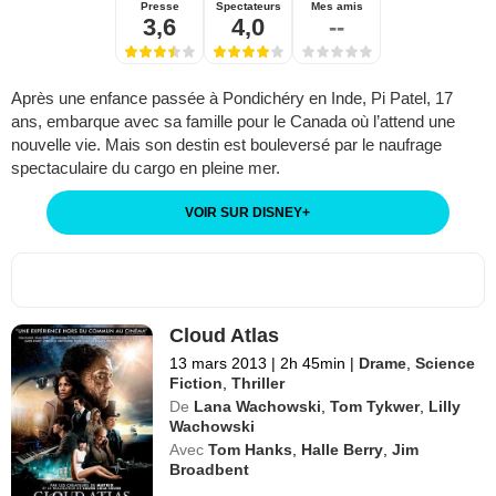
Presse
Spectateurs
Mes amis
3,6
4,0
--
Après une enfance passée à Pondichéry en Inde, Pi Patel, 17
ans, embarque avec sa famille pour le Canada où l’attend une
nouvelle vie. Mais son destin est bouleversé par le naufrage
spectaculaire du cargo en pleine mer.
VOIR SUR DISNEY
+
Cloud Atlas
13 mars 2013
|
2h 45min
|
Drame
,
Science
Fiction
,
Thriller
De
Lana Wachowski
,
Tom Tykwer
,
Lilly
Wachowski
Avec
Tom Hanks
,
Halle Berry
,
Jim
Broadbent