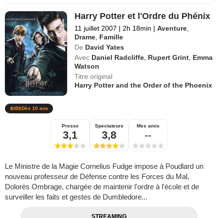
Harry Potter et l'Ordre du Phénix
11 juillet 2007
|
2h 18min
|
Aventure
,
Drame
,
Famille
De
David Yates
Avec
Daniel Radcliffe
,
Rupert Grint
,
Emma
Watson
Titre original
Harry Potter and the Order of the Phoenix
Dès 10 ans
Presse
Spectateurs
Mes amis
3,1
3,8
--
Le Ministre de la Magie Cornelius Fudge impose à Poudlard un
nouveau professeur de Défense contre les Forces du Mal,
Dolorès Ombrage, chargée de maintenir l'ordre à l'école et de
surveiller les faits et gestes de Dumbledore...
STREAMING