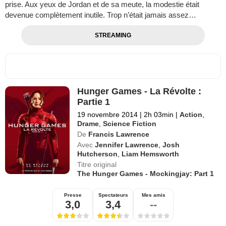
prise. Aux yeux de Jordan et de sa meute, la modestie était
devenue complètement inutile. Trop n’était jamais assez…
STREAMING
Hunger Games - La Révolte :
Partie 1
19 novembre 2014
|
2h 03min
|
Action
,
Drame
,
Science Fiction
De
Francis Lawrence
Avec
Jennifer Lawrence
,
Josh
Hutcherson
,
Liam Hemsworth
Titre original
The Hunger Games - Mockingjay: Part 1
Presse
Spectateurs
Mes amis
3,0
3,4
--