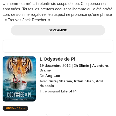
Un homme armé fait retentir six coups de feu. Cinq personnes
sont tuées. Toutes les preuves accusent l’homme qui a été arrêté.
Lors de son interrogatoire, le suspect ne prononce qu’une phrase
: « Trouvez Jack Reacher. »
STREAMING
L'Odyssée de Pi
19 décembre 2012
|
2h 05min
|
Aventure
,
Drame
De
Ang Lee
Avec
Suraj Sharma
,
Irrfan Khan
,
Adil
Hussain
Titre original
Life of Pi
Dès 10 ans