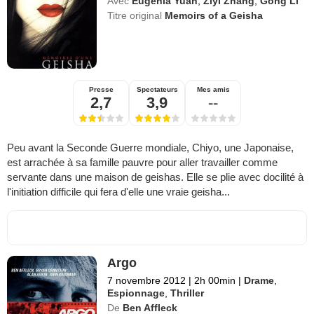
Avec
Eugenia Yuan
,
Ziyi Zhang
,
Gong Li
Titre original
Memoirs of a Geisha
Presse
Spectateurs
Mes amis
2,7
3,9
--
Peu avant la Seconde Guerre mondiale, Chiyo, une Japonaise,
est arrachée à sa famille pauvre pour aller travailler comme
servante dans une maison de geishas. Elle se plie avec docilité à
l'initiation difficile qui fera d'elle une vraie geisha...
Argo
7 novembre 2012
|
2h 00min
|
Drame
,
Espionnage
,
Thriller
De
Ben Affleck