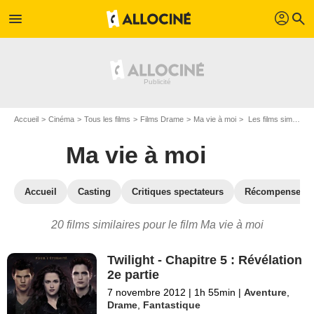
profil
menu
search
Accueil
Cinéma
Tous les films
Films Drame
Ma vie à moi
Les films similaires à "Ma vie à moi"
Ma vie à moi
Accueil
Casting
Critiques spectateurs
Récompenses
20 films similaires pour le film Ma vie à moi
Twilight - Chapitre 5 : Révélation
2e partie
7 novembre 2012
|
1h 55min
|
Aventure
,
Drame
,
Fantastique