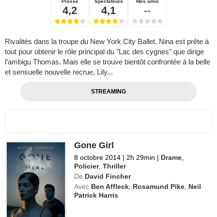
Presse
Spectateurs
Mes amis
4,2
4,1
--
Rivalités dans la troupe du New York City Ballet. Nina est prête à
tout pour obtenir le rôle principal du "Lac des cygnes" que dirige
l’ambigu Thomas. Mais elle se trouve bientôt confrontée à la belle
et sensuelle nouvelle recrue, Lily...
STREAMING
Gone Girl
8 octobre 2014
|
2h 29min
|
Drame
,
Policier
,
Thriller
De
David Fincher
Avec
Ben Affleck
,
Rosamund Pike
,
Neil
Patrick Harris