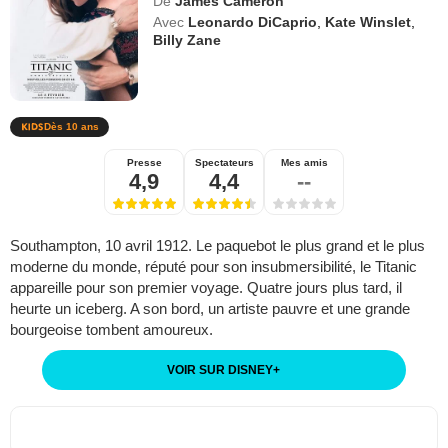
De
James Cameron
Avec
Leonardo DiCaprio
,
Kate Winslet
,
Billy Zane
Dès 10 ans
Presse
Spectateurs
Mes amis
4,9
4,4
--
Southampton, 10 avril 1912. Le paquebot le plus grand et le plus
moderne du monde, réputé pour son insubmersibilité, le Titanic
appareille pour son premier voyage. Quatre jours plus tard, il
heurte un iceberg. A son bord, un artiste pauvre et une grande
bourgeoise tombent amoureux.
VOIR SUR DISNEY
+