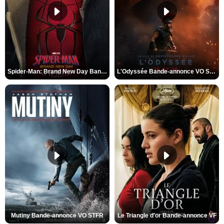
Spider-Man: Brand New Day Bande-annonce VO STFR
L'Odyssée Bande-annonce VO STFR
Mutiny Bande-annonce VO STFR
Le Triangle d'or Bande-annonce VF