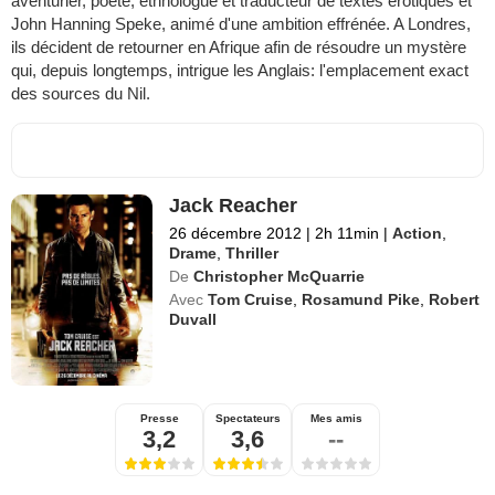
aventurier, poète, ethnologue et traducteur de textes érotiques et
John Hanning Speke, animé d'une ambition effrénée. A Londres,
ils décident de retourner en Afrique afin de résoudre un mystère
qui, depuis longtemps, intrigue les Anglais: l'emplacement exact
des sources du Nil.
Jack Reacher
26 décembre 2012
|
2h 11min
|
Action
,
Drame
,
Thriller
De
Christopher McQuarrie
Avec
Tom Cruise
,
Rosamund Pike
,
Robert
Duvall
Presse
Spectateurs
Mes amis
3,2
3,6
--