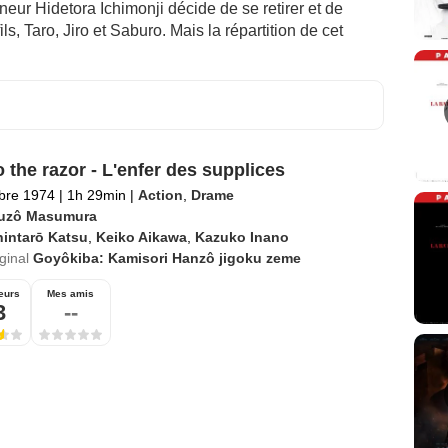
eur Hidetora Ichimonji décide de se retirer et de
ls, Taro, Jiro et Saburo. Mais la répartition de cet
 the razor - L'enfer des supplices
bre 1974
|
1h 29min
|
Action
,
Drame
uzô Masumura
hintarō Katsu
,
Keiko Aikawa
,
Kazuko Inano
iginal
Goyôkiba: Kamisori Hanzô jigoku zeme
eurs
Mes amis
3
--