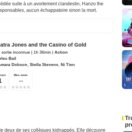
édée suite à un avortement clandestin, Hanzo the
sponsables, aucun échappatoire sinon la mort.
atra Jones and the Casino of Gold
 sortie inconnue
|
1h 36min
|
Action
les Bail
amara Dobson
,
Stella Stevens
,
Ni Tien
eurs
Mes amis
1
--
Tr
pr
de deux de ses collègues kidnappés. Elle découvre