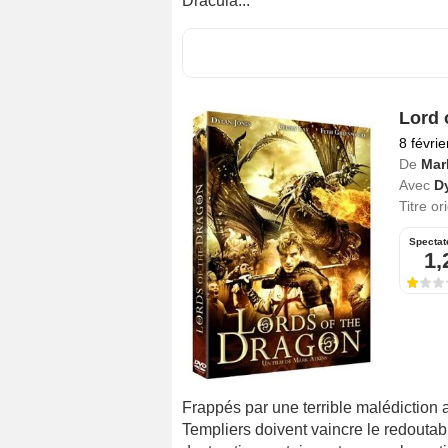
Dracula...
Lord 
8 févri
De
Mar
Avec
D
Titre or
Spectat
1,
Frappés par une terrible malédiction 
Templiers doivent vaincre le redouta