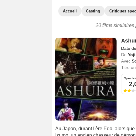
Accueil
Casting
Critiques spec
20 films similaires
Ashu
Date de
De
Yoji
Avec
S
Titre or
Spectat
2,
Au Japon, durant l'ère Edo, alors que 
Izumo, un ancien chasseur de démons 