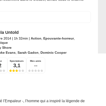
la Untold
re 2014
|
1h 32min
|
Action
,
Epouvante-horreur
,
tique
y Shore
uke Evans
,
Sarah Gadon
,
Dominic Cooper
se
Spectateurs
Mes amis
2
3,1
--
 l'Empaleur -, l'homme qui a inspiré la légende de