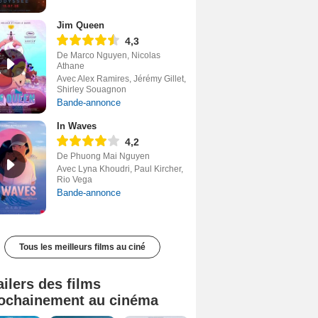
Jim Queen
4,3
De Marco Nguyen, Nicolas
Athane
Avec Alex Ramires, Jérémy Gillet,
Shirley Souagnon
Bande-annonce
In Waves
4,2
De Phuong Mai Nguyen
Avec Lyna Khoudri, Paul Kircher,
Rio Vega
Bande-annonce
Tous les meilleurs films au ciné
ailers des films
ochainement au cinéma
Tombé du ciel Bande-annonce VF
La fin d’Oak Street Bande-annonce VO STFR
Soudain Bande-annonce VF STFR