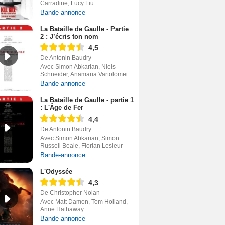
Carradine, Lucy Liu
Bande-annonce
La Bataille de Gaulle - Partie
2 : J’écris ton nom
4,5
De Antonin Baudry
Avec Simon Abkarian, Niels
Schneider, Anamaria Vartolomei
Bande-annonce
La Bataille de Gaulle - partie 1
: L'Âge de Fer
4,4
De Antonin Baudry
Avec Simon Abkarian, Simon
Russell Beale, Florian Lesieur
Bande-annonce
L'Odyssée
4,3
De Christopher Nolan
Avec Matt Damon, Tom Holland,
Anne Hathaway
Bande-annonce