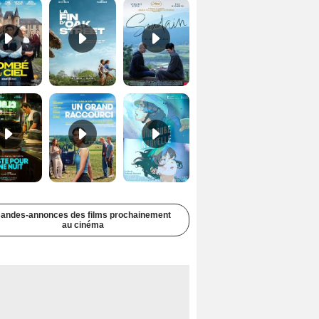
Juste pour une nuit Bande-annonce VO STFR
Un grand raccourci Bande-annonce VF
Une aube nouvelle Bande-annonce VO STFR
andes-annonces des films prochainement
au cinéma