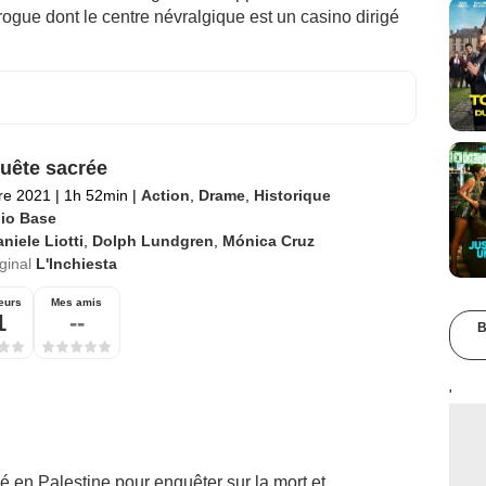
drogue dont le centre névralgique est un casino dirigé
uête sacrée
re 2021
|
1h 52min
|
Action
,
Drame
,
Historique
lio Base
niele Liotti
,
Dolph Lundgren
,
Mónica Cruz
iginal
L'Inchiesta
eurs
Mes amis
1
--
B
'
é en Palestine pour enquêter sur la mort et