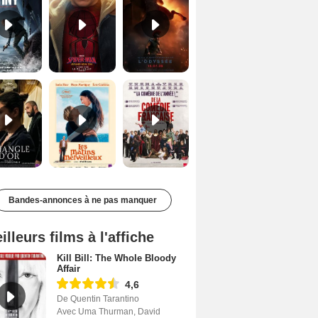
Le Triangle d'or Bande-annonce VF
Les Matins merveilleux Bande-annonce VF
De la Comédie-Française Teaser VF
Bandes-annonces à ne pas manquer
illeurs films à l'affiche
Kill Bill: The Whole Bloody
Affair
4,6
De Quentin Tarantino
Avec Uma Thurman, David