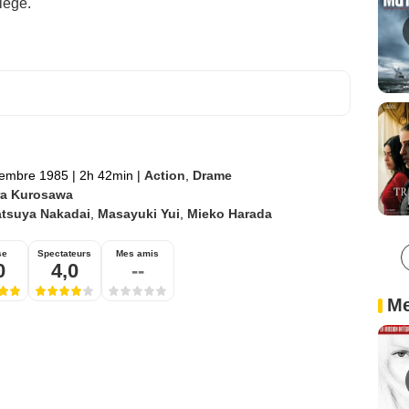
ilège.
tembre 1985
|
2h 42min
|
Action
,
Drame
ra Kurosawa
atsuya Nakadai
,
Masayuki Yui
,
Mieko Harada
se
Spectateurs
Mes amis
0
4,0
--
Me