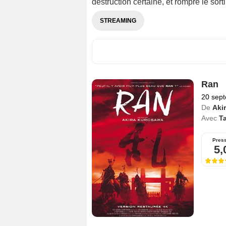
destruction certaine, et rompre le sort
STREAMING
Ran
20 sep
De
Aki
Avec
T
Pres
5,