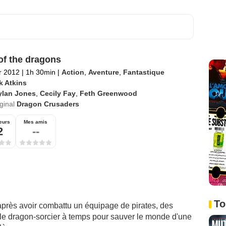
of the dragons
er 2012
|
1h 30min
|
Action
,
Aventure
,
Fantastique
k Atkins
ylan Jones
,
Cecily Fay
,
Feth Greenwood
iginal
Dragon Crusaders
eurs
Mes amis
2
--
To
après avoir combattu un équipage de pirates, des
ble dragon-sorcier à temps pour sauver le monde d'une