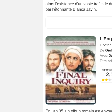
alors l'existence d'un vaste trafic de 
par l'étonnante Bianca Javin.
L'Enq
1 octob
De
Giu
Avec
Da
Titre or
Spectat
2,
En l'an 35, un tribun romain est envoy