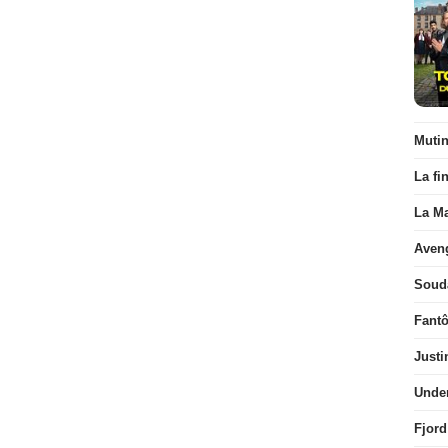
Muti
La fi
La Ma
Aven
Soud
Fant
Justi
Unde
Fjord