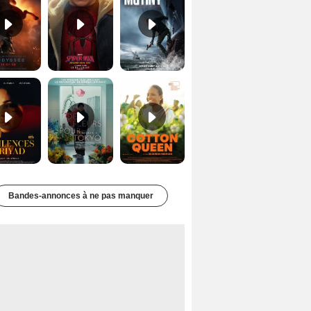
Les Silences de Riyad Bande-annonce VO STFR
Des Fleurs pour Tokyo Bande-annonce VO STFR
Cotton Queen Bande-annonce VO STFR
Bandes-annonces à ne pas manquer