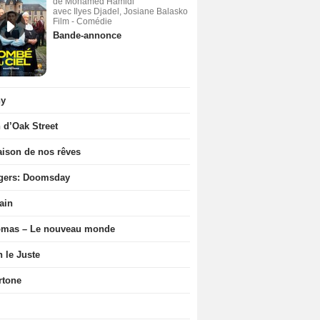
de Mohamed Hamidi
avec Ilyes Djadel, Josiane Balasko
Film - Comédie
Bande-annonce
ny
n d’Oak Street
ison de nos rêves
gers: Doomsday
ain
ômas – Le nouveau monde
n le Juste
rtone