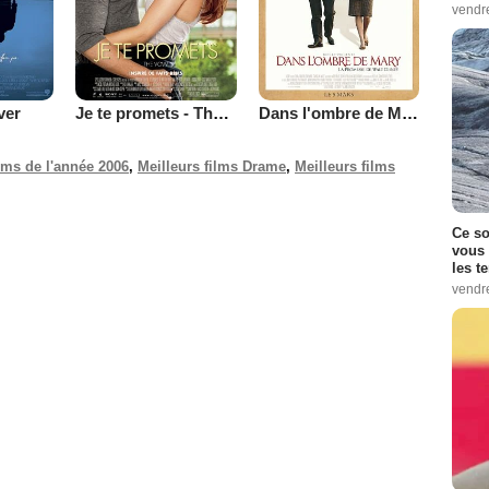
vendr
ver
Je te promets - The Vow
Dans l'ombre de Mary - La promesse de Walt Disney
ilms de l'année 2006
,
Meilleurs films Drame
,
Meilleurs films
Ce so
vous 
les t
vendr