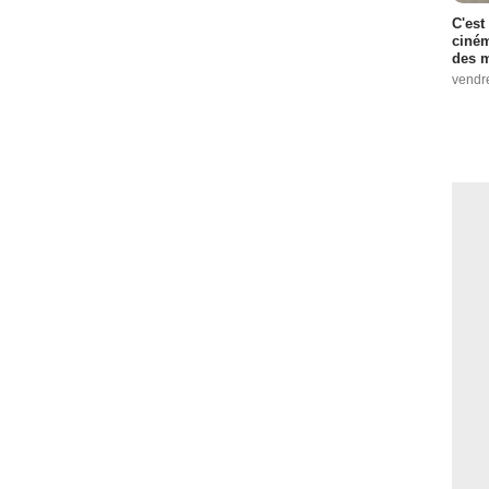
C'est
ciném
des m
vendr