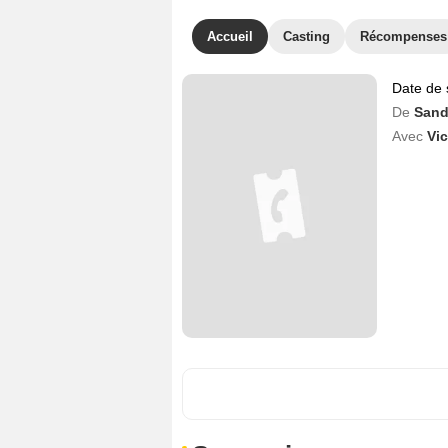
Accueil
Casting
Récompenses
Date de 
De
Sand
Avec
Vic