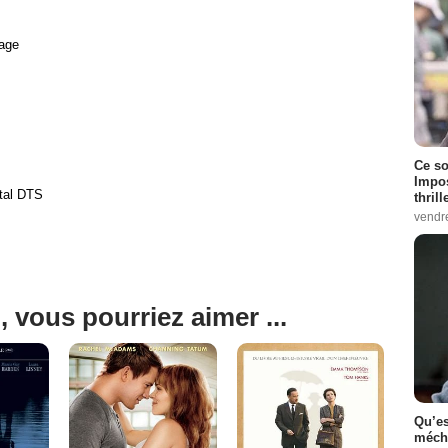
age
Ce so
Impos
ital DTS
thrill
vendr
, vous pourriez aimer ...
Qu’es
méch