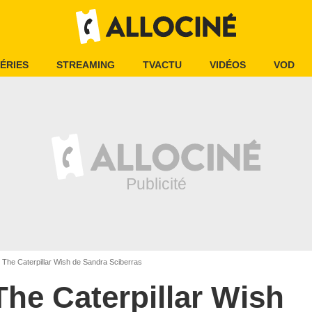
ÉRIES
STREAMING
TVACTU
VIDÉOS
VOD
The Caterpillar Wish de Sandra Sciberras
The Caterpillar Wish