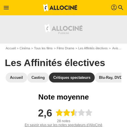
profil
menu
search
Accueil
Cinéma
Tous les films
Films Drame
Les Affinités électives
Avis sur Les Affinités électives
Les Affinités électives
Accueil
Casting
Critiques spectateurs
Blu-Ray, DVD
Note moyenne
2,6
28 notes
En savoir plus sur les notes spectateurs d'AlloCiné