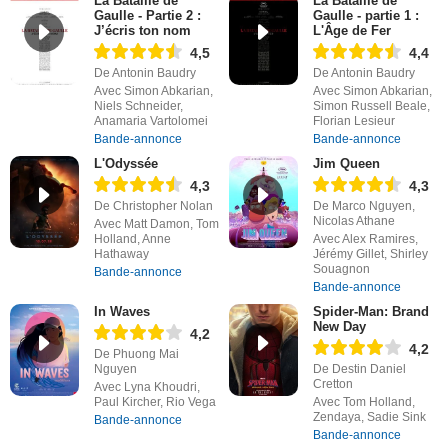
La Bataille de
La Bataille de
Gaulle - Partie 2 :
Gaulle - partie 1 :
J’écris ton nom
L'Âge de Fer
4,5
4,4
De Antonin Baudry
De Antonin Baudry
Avec Simon Abkarian,
Avec Simon Abkarian,
Niels Schneider,
Simon Russell Beale,
Anamaria Vartolomei
Florian Lesieur
Bande-annonce
Bande-annonce
L'Odyssée
Jim Queen
4,3
4,3
De Christopher Nolan
De Marco Nguyen,
Nicolas Athane
Avec Matt Damon, Tom
Holland, Anne
Avec Alex Ramires,
Hathaway
Jérémy Gillet, Shirley
Souagnon
Bande-annonce
Bande-annonce
In Waves
Spider-Man: Brand
New Day
4,2
4,2
De Phuong Mai
Nguyen
De Destin Daniel
Cretton
Avec Lyna Khoudri,
Paul Kircher, Rio Vega
Avec Tom Holland,
Zendaya, Sadie Sink
Bande-annonce
Bande-annonce