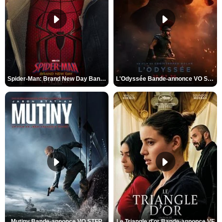
Spider-Man: Brand New Day Bande-annonce VO STFR
L'Odyssée Bande-annonce VO STFR
Mutiny Bande-annonce VO STFR
Le Triangle d'or Bande-annonce VF