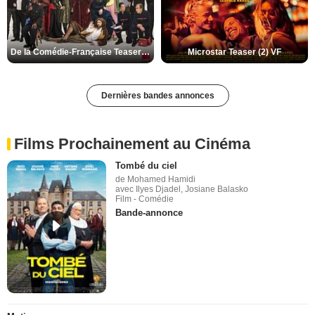
De la Comédie-Française Teaser (3) VF
Microstar Teaser (2) VF
Dernières bandes annonces
Films Prochainement au Cinéma
Tombé du ciel
de Mohamed Hamidi
avec Ilyes Djadel, Josiane Balasko
Film - Comédie
Bande-annonce