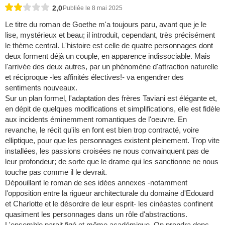
2,0
Publiée le 8 mai 2025
Le titre du roman de Goethe m'a toujours paru, avant que je le
lise, mystérieux et beau; il introduit, cependant, très précisément
le thème central. L'histoire est celle de quatre personnages dont
deux forment déjà un couple, en apparence indissociable. Mais
l'arrivée des deux autres, par un phénomène d'attraction naturelle
et réciproque -les affinités électives!- va engendrer des
sentiments nouveaux.
Sur un plan formel, l'adaptation des frères Taviani est élégante et,
en dépit de quelques modifications et simplifications, elle est fidèle
aux incidents éminemment romantiques de l'oeuvre. En
revanche, le récit qu'ils en font est bien trop contracté, voire
elliptique, pour que les personnages existent pleinement. Trop vite
installées, les passions croisées ne nous convainquent pas de
leur profondeur; de sorte que le drame qui les sanctionne ne nous
touche pas comme il le devrait.
Dépouillant le roman de ses idées annexes -notamment
l'opposition entre la rigueur architecturale du domaine d'Edouard
et Charlotte et le désordre de leur esprit- les cinéastes confinent
quasiment les personnages dans un rôle d'abstractions.
L'ensemble parait figé et même académique. On prendra donc