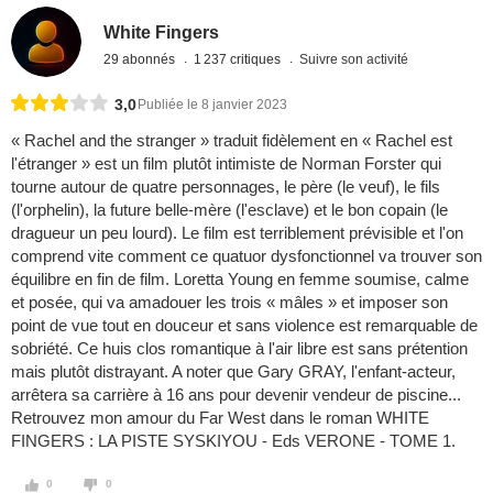
White Fingers
29 abonnés
1 237 critiques
Suivre son activité
3,0
Publiée le 8 janvier 2023
« Rachel and the stranger » traduit fidèlement en « Rachel est
l'étranger » est un film plutôt intimiste de Norman Forster qui
tourne autour de quatre personnages, le père (le veuf), le fils
(l'orphelin), la future belle-mère (l'esclave) et le bon copain (le
dragueur un peu lourd). Le film est terriblement prévisible et l'on
comprend vite comment ce quatuor dysfonctionnel va trouver son
équilibre en fin de film. Loretta Young en femme soumise, calme
et posée, qui va amadouer les trois « mâles » et imposer son
point de vue tout en douceur et sans violence est remarquable de
sobriété. Ce huis clos romantique à l'air libre est sans prétention
mais plutôt distrayant. A noter que Gary GRAY, l'enfant-acteur,
arrêtera sa carrière à 16 ans pour devenir vendeur de piscine...
Retrouvez mon amour du Far West dans le roman WHITE
FINGERS : LA PISTE SYSKIYOU - Eds VERONE - TOME 1.
0
0