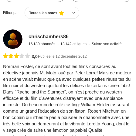
Filtrer par :
Toutes les notes
chrischambers86
16 189 abonnés
13 142 critiques
Suivre son activité
3,0
Publiée le 12 décembre 2012
Norman Foster, ce sont avant tout les films consacrès au
dètective japonais M. Moto jouè par Peter Lorre! Mais ce metteur
en scène valait mieux que ça avec quelques petites rèussites du
film noir et du western qui font les dèlices de certains cinè-clubs!
Dans "Rachel and the Starnger", on n'est proche du western
efficace et du film d'aventures distrayant avec une ambiance
intimiste! Du beau monde côtè casting: William Holden assurant
comme un grand l'èducation de son fiston, Robert Mitchum en
bon copain qui n'hèsite pas à pousser la chansonnette avec une
très belle voix au demeurant et la vibrante Loretta Young, dont le
visage crèe de suite une èmotion palpable! Qualitè