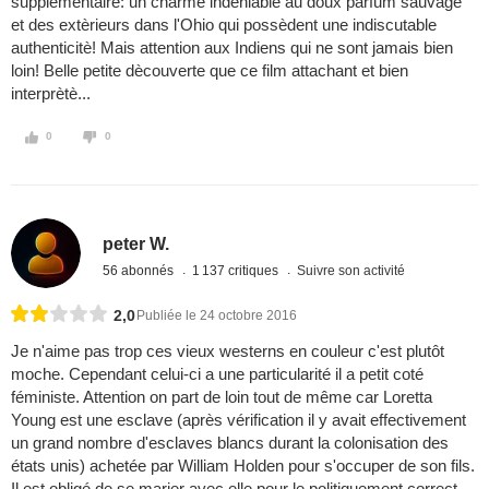
supplèmentaire: un charme indèniable au doux parfum sauvage
et des extèrieurs dans l'Ohio qui possèdent une indiscutable
authenticitè! Mais attention aux Indiens qui ne sont jamais bien
loin! Belle petite dècouverte que ce film attachant et bien
interprètè...
0
0
peter W.
56 abonnés
1 137 critiques
Suivre son activité
2,0
Publiée le 24 octobre 2016
Je n'aime pas trop ces vieux westerns en couleur c'est plutôt
moche. Cependant celui-ci a une particularité il a petit coté
féministe. Attention on part de loin tout de même car Loretta
Young est une esclave (après vérification il y avait effectivement
un grand nombre d'esclaves blancs durant la colonisation des
états unis) achetée par William Holden pour s'occuper de son fils.
Il est obligé de se marier avec elle pour le politiquement correct