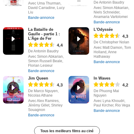
De Antonin Baudry
Avec Uma Thurman,
David Carradine, Lucy
Avec Simon Abkarian,
Liu
Niels Schneider,
Anamaria Vartolomei
Bande-annonce
Bande-annonce
La Bataille de
L'Odyssée
Gaulle - partie 1 :
4,3
L'Âge de Fer
De Christopher Nolan
4,4
Avec Matt Damon, Tom
De Antonin Baudry
Holland, Anne
Avec Simon Abkarian,
Hathaway
Simon Russell Beale,
Bande-annonce
Florian Lesieur
Bande-annonce
Jim Queen
In Waves
4,3
4,2
De Marco Nguyen,
De Phuong Mai
Nicolas Athane
Nguyen
Avec Alex Ramires,
Avec Lyna Khoudri,
Jérémy Gillet, Shirley
Paul Kircher, Rio Vega
Souagnon
Bande-annonce
Bande-annonce
Tous les meilleurs films au ciné