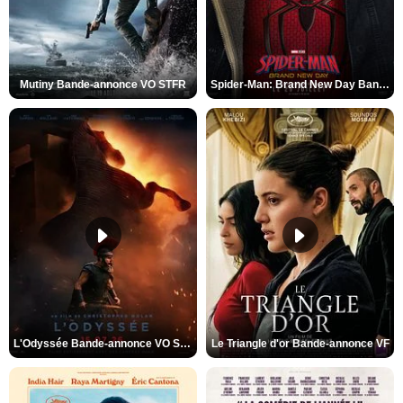
Mutiny Bande-annonce VO STFR
Spider-Man: Brand New Day Bande-annonce VO STFR
L'Odyssée Bande-annonce VO STFR
Le Triangle d'or Bande-annonce VF