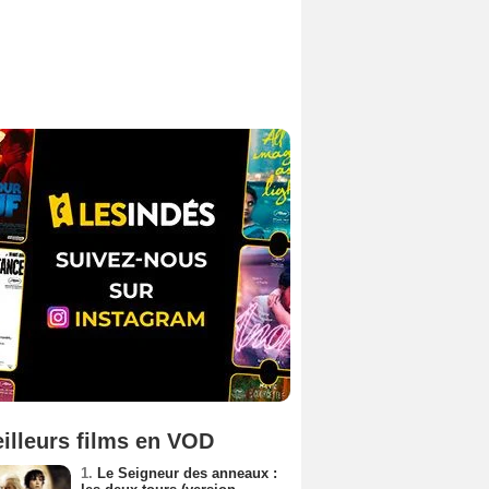
illeurs films en VOD
1.
Le Seigneur des anneaux :