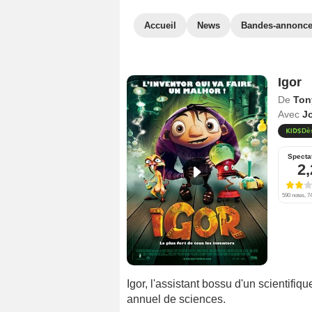
Accueil
News
Bandes-annonc
Igor
De
Ton
Avec
J
Dè
Specta
2,
590 notes, 74
Igor, l'assistant bossu d'un scientifiq
annuel de sciences.