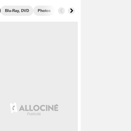
Blu-Ray, DVD
Photos
Secrets de tournage
Box Office