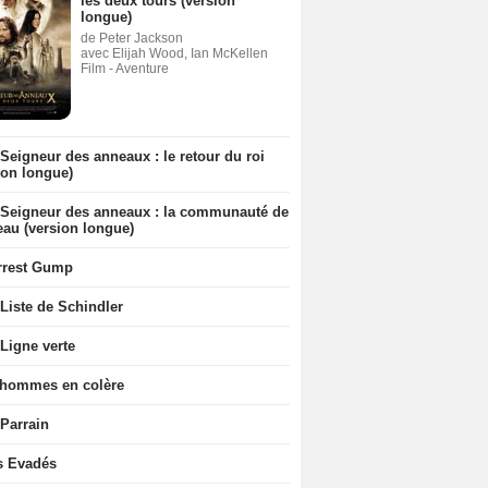
les deux tours (version
longue)
de Peter Jackson
avec Elijah Wood, Ian McKellen
Film - Aventure
Seigneur des anneaux : le retour du roi
ion longue)
 Seigneur des anneaux : la communauté de
eau (version longue)
rrest Gump
Liste de Schindler
Ligne verte
 hommes en colère
 Parrain
s Evadés