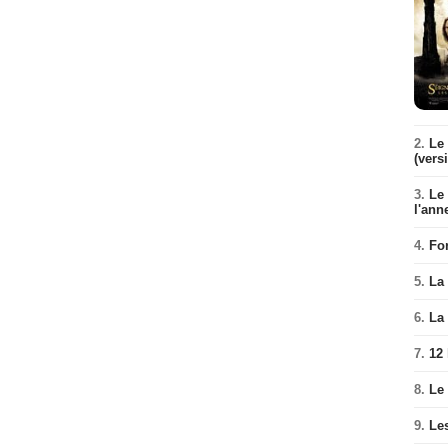
2.
Le 
(vers
3.
Le
l'ann
4.
Fo
5.
La 
6.
La 
7.
12
8.
Le
9.
Le