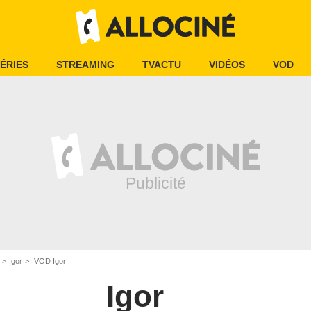
ÉRIES
STREAMING
TVACTU
VIDÉOS
VOD
Igor
VOD Igor
Igor