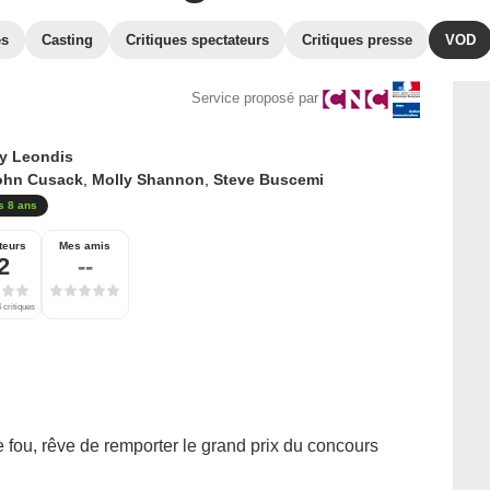
es
Casting
Critiques spectateurs
Critiques presse
VOD
Service proposé par
y Leondis
ohn Cusack
,
Molly Shannon
,
Steve Buscemi
s 8 ans
teurs
Mes amis
2
--
 critiques
ue fou, rêve de remporter le grand prix du concours