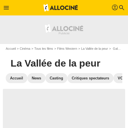
profil
menu
search
Accueil
Cinéma
Tous les films
Films Western
La Vallée de la peur
Galerie photos du film La Vallée de la peur
La Vallée de la peur
Accueil
News
Casting
Critiques spectateurs
VOD