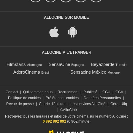
ALLOCINÉ SUR MOBILE
ALLOCINÉ À L'ÉTRANGER
Filmstarts
SensaCine
Beyazperde
Allemagne
Espagne
Turquie
AdoroCinema
Sensacine México
Brésil
Mexique
Contact
|
Qui sommes-nous
|
Recrutement
|
Publicité
|
CGU
|
CGV
|
Politique de cookies
|
Préférences cookies
|
Données Personnelles
|
Revue de presse
|
Charte d'écriture
|
Les services AlloCiné
|
Gérer Utiq
|
©AlloCiné
Retrouvez tous les horaires et infos de votre cinéma sur le numéro AlloCiné :
0 892 892 892
(0,90€/minute)