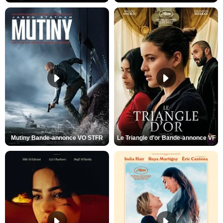
Mutiny Bande-annonce VO STFR
Le Triangle d'or Bande-annonce VF