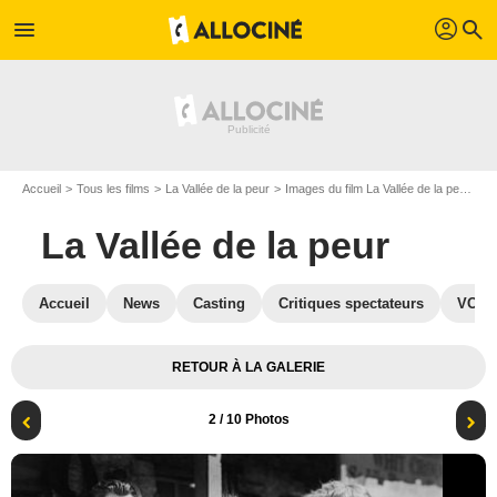
profil
menu
search
Accueil
Tous les films
La Vallée de la peur
Images du film La Vallée de la peur
Ph
La Vallée de la peur
Accueil
News
Casting
Critiques spectateurs
VOD
RETOUR À LA GALERIE
2
/ 10 Photos