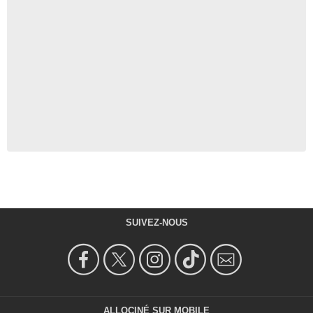
SUIVEZ-NOUS
ALLOCINÉ SUR MOBILE