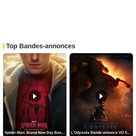
Top Bandes-annonces
Spider-Man: Brand New Day Bande-annonce VO STFR
L'Odyssée Bande-annonce VO STFR