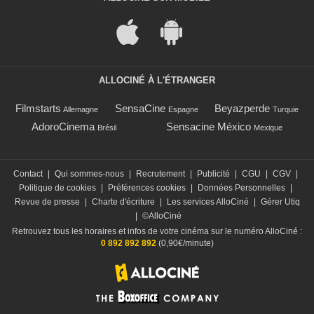
ALLOCINÉ À L'ÉTRANGER
Filmstarts
SensaCine
Beyazperde
Allemagne
Espagne
Turquie
AdoroCinema
Sensacine México
Brésil
Mexique
Contact
|
Qui sommes-nous
|
Recrutement
|
Publicité
|
CGU
|
CGV
|
Politique de cookies
|
Préférences cookies
|
Données Personnelles
|
Revue de presse
|
Charte d'écriture
|
Les services AlloCiné
|
Gérer Utiq
|
©AlloCiné
Retrouvez tous les horaires et infos de votre cinéma sur le numéro AlloCiné :
0 892 892 892
(0,90€/minute)